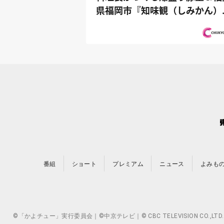
県福岡市『知味観（しみかん）
仲良しヤ...
番組
ショート
プレミアム
ニュース
よみも
©「かよチュー」実行委員会｜©中京テレビ｜© CBC TELEVISION 