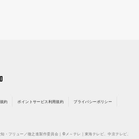
規約
ポイントサービス利用規約
プライバシーポリシー
©テレビ愛知・フリュー／徹之進製作委員会｜©メ～テレ｜東海テレビ、中京テレビ、