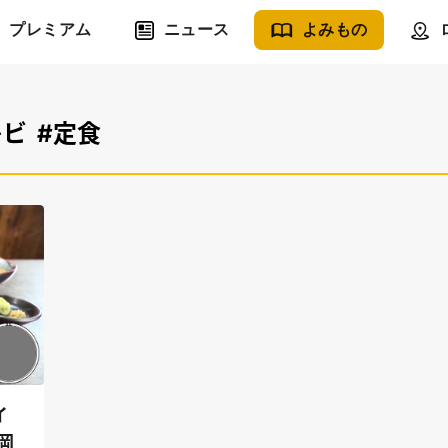
プレミアム
ニュース
よみもの
レビ
#定食
イ
岡