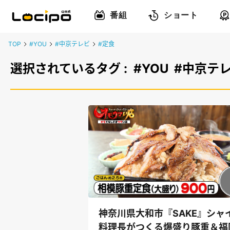
番組
ショート
TOP
#YOU
#中京テレビ
#定食
選択されているタグ :
#YOU
#中京テ
神奈川県大和市『SAKE』シャ
料理長がつくる爆盛り豚重＆福