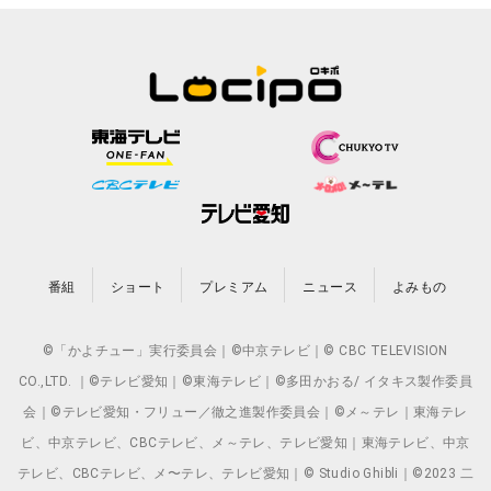
番組
ショート
プレミアム
ニュース
よみもの
©「かよチュー」実行委員会｜©中京テレビ｜© CBC TELEVISION
CO.,LTD. ｜©テレビ愛知｜©東海テレビ｜©多田かおる/ イタキス製作委員
会｜©テレビ愛知・フリュー／徹之進製作委員会｜©メ～テレ｜東海テレ
ビ、中京テレビ、CBCテレビ、メ～テレ、テレビ愛知｜東海テレビ、中京
テレビ、CBCテレビ、メ〜テレ、テレビ愛知｜© Studio Ghibli｜©2023 二