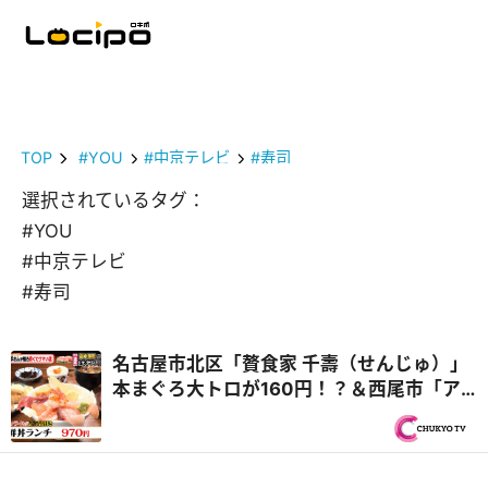
TOP
#YOU
#中京テレビ
#寿司
選択されているタグ：
#YOU
#中京テレビ
#寿司
名古屋市北区「贅食家 千壽（せんじゅ）」
本まぐろ大トロが160円！？＆西尾市「ア
ジアンキッチン媽媽や」25種類のビュッフ
ェ付き！ハラミステーキランチ『PS純金
（ゴールド）』