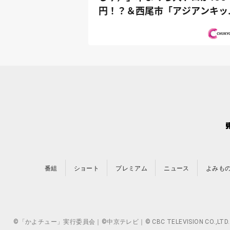
円！？＆西尾市「アジアンキッ
ン媽媽や...
番組
ショート
プレミアム
ニュース
よみも
©「かよチュー」実行委員会｜©中京テレビ｜© CBC TELEVISION 