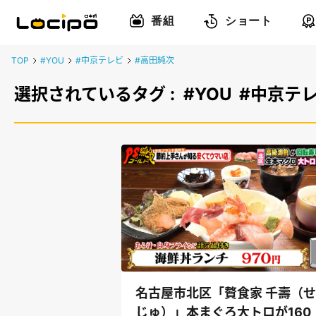
番組
ショート
TOP
#YOU
#中京テレビ
#高田純次
選択されているタグ :
#YOU
#中京テ
名古屋市北区「贅食家 千壽（
じゅ）」本まぐろ大トロが160