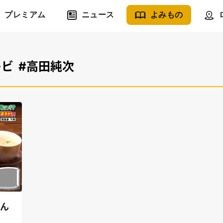
プレミアム
ニュース
よみもの
レビ
#高田純次
せん