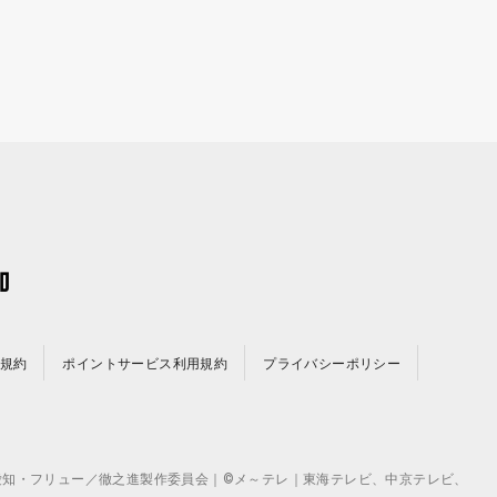
規約
ポイントサービス利用規約
プライバシーポリシー
©テレビ愛知・フリュー／徹之進製作委員会｜©メ～テレ｜東海テレビ、中京テレビ、