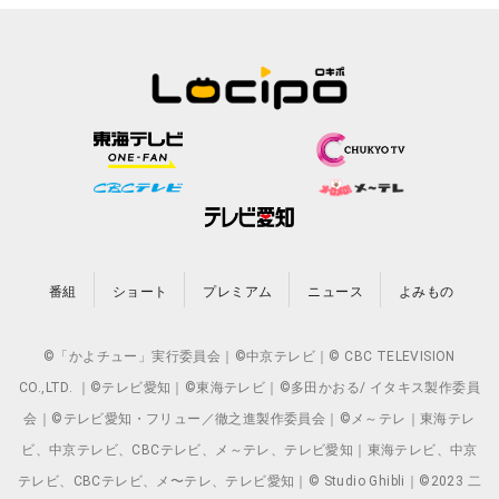
番組
ショート
プレミアム
ニュース
よみもの
©「かよチュー」実行委員会｜©中京テレビ｜© CBC TELEVISION
CO.,LTD. ｜©テレビ愛知｜©東海テレビ｜©多田かおる/ イタキス製作委員
会｜©テレビ愛知・フリュー／徹之進製作委員会｜©メ～テレ｜東海テレ
ビ、中京テレビ、CBCテレビ、メ～テレ、テレビ愛知｜東海テレビ、中京
テレビ、CBCテレビ、メ〜テレ、テレビ愛知｜© Studio Ghibli｜©2023 二