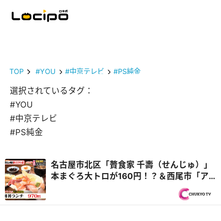
TOP
#YOU
#中京テレビ
#PS純金
選択されているタグ：
#YOU
#中京テレビ
#PS純金
名古屋市北区「贅食家 千壽（せんじゅ）」
本まぐろ大トロが160円！？＆西尾市「ア
ジアンキッチン媽媽や」25種類のビュッフ
ェ付き！ハラミステーキランチ『PS純金
（ゴールド）』