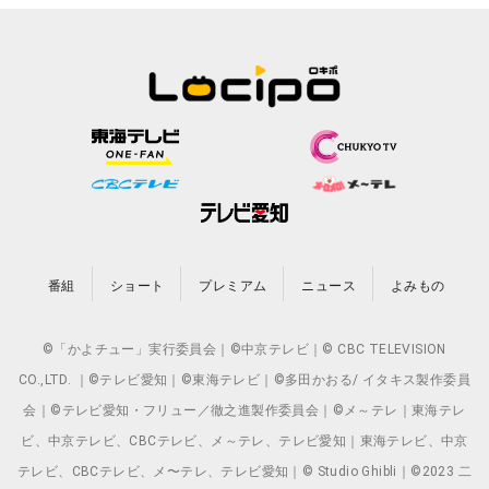
番組
ショート
プレミアム
ニュース
よみもの
©「かよチュー」実行委員会｜©中京テレビ｜© CBC TELEVISION
CO.,LTD. ｜©テレビ愛知｜©東海テレビ｜©多田かおる/ イタキス製作委員
会｜©テレビ愛知・フリュー／徹之進製作委員会｜©メ～テレ｜東海テレ
ビ、中京テレビ、CBCテレビ、メ～テレ、テレビ愛知｜東海テレビ、中京
テレビ、CBCテレビ、メ〜テレ、テレビ愛知｜© Studio Ghibli｜©2023 二