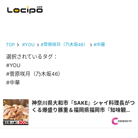
TOP
#YOU
#菅原咲月（乃木坂46）
#中華
選択されているタグ：
#YOU
#菅原咲月（乃木坂46）
#中華
神奈川県大和市『SAKE』シャイ料理長がつ
くる爆盛り豚重＆福岡県福岡市『知味観
（しみかん）』仲良しヤング兄弟！『オモ
ウマい店』