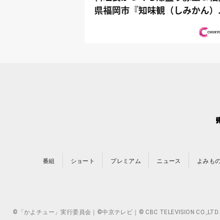
県福岡市『知味観（しみかん）
仲良しヤ...
番組
ショート
プレミアム
ニュース
よみも
©「かよチュー」実行委員会｜©中京テレビ｜© CBC TELEVISION 