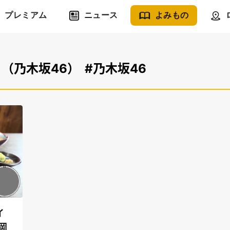
プレミアム
ニュース
よみもの
月（乃木坂46）
#乃木坂46
イ
岡