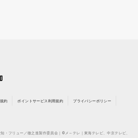
規約
ポイントサービス利用規約
プライバシーポリシー
©テレビ愛知・フリュー／徹之進製作委員会｜©メ～テレ｜東海テレビ、中京テレビ、