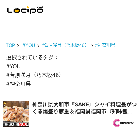
TOP
#YOU
#菅原咲月（乃木坂46）
#神奈川県
選択されているタグ：
#YOU
#菅原咲月（乃木坂46）
#神奈川県
神奈川県大和市『SAKE』シャイ料理長がつ
くる爆盛り豚重＆福岡県福岡市『知味観
（しみかん）』仲良しヤング兄弟！『オモ
ウマい店』