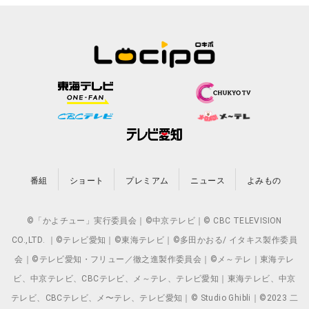
番組
ショート
プレミアム
ニュース
よみもの
©「かよチュー」実行委員会｜©中京テレビ｜© CBC TELEVISION
CO.,LTD. ｜©テレビ愛知｜©東海テレビ｜©多田かおる/ イタキス製作委員
会｜©テレビ愛知・フリュー／徹之進製作委員会｜©メ～テレ｜東海テレ
ビ、中京テレビ、CBCテレビ、メ～テレ、テレビ愛知｜東海テレビ、中京
テレビ、CBCテレビ、メ〜テレ、テレビ愛知｜© Studio Ghibli｜©2023 二