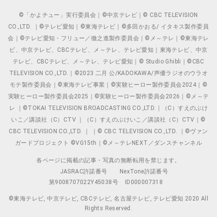
©「かよチュー」実行委員会｜©中京テレビ｜© CBC TELEVISION
CO.,LTD. ｜©テレビ愛知｜©東海テレビ｜©多田かおる/ イタキス製作委員
会｜©テレビ愛知・フリュー／徹之進製作委員会｜©メ～テレ｜©東海テレ
ビ、中京テレビ、CBCテレビ、メ～テレ、テレビ愛知｜東海テレビ、中京
テレビ、CBCテレビ、メ～テレ、テレビ愛知｜© Studio Ghibli｜©CBC
TELEVISION CO.,LTD.｜©2023 二月 公/KADOKAWA/声優ラジオのウラオ
モテ製作委員会｜©東海テレビ事業｜©実験ヒーロー製作委員会2024｜©
実験ヒーロー製作委員会2025｜©実験ヒーロー製作委員会2026｜©メ～テ
レ ｜©TOKAI TELEVISION BROADCASTING CO.,LTD.｜（C）すえのぶけ
いこ／講談社（C）CTV ｜（C）すえのぶけいこ／講談社（C）CTV｜©
CBC TELEVISION CO.,LTD. ｜ ｜© CBC TELEVISION CO.,LTD. ｜©ヴァン
ガードプロジェクト ©VG15th｜©メ～テレNEXT／ダンスチャンネル
各ページに掲載の記事・写真の無断転用を禁じます。
JASRAC許諾番号
NexTone許諾番号
第9008707022Y45038号
ID000007318
©東海テレビ, 中京テレビ, CBCテレビ, 名古屋テレビ, テレビ愛知 2020 All
Rights Reserved.