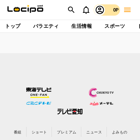
0P
トップ
バラエティ
生活情報
スポーツ
番組
ショート
プレミアム
ニュース
よみもの