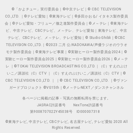
©「かよチュー」実行委員会｜©中京テレビ｜© CBC TELEVISION
CO.,LTD. ｜©テレビ愛知｜©東海テレビ｜©多田かおる/ イタキス製作委員
会｜©テレビ愛知・フリュー／徹之進製作委員会｜©メ～テレ｜©東海テレ
ビ、中京テレビ、CBCテレビ、メ～テレ、テレビ愛知｜東海テレビ、中京
テレビ、CBCテレビ、メ～テレ、テレビ愛知｜© Studio Ghibli｜©CBC
TELEVISION CO.,LTD.｜©2023 二月 公/KADOKAWA/声優ラジオのウラオ
モテ製作委員会｜©東海テレビ事業｜©実験ヒーロー製作委員会2024｜©
実験ヒーロー製作委員会2025｜©実験ヒーロー製作委員会2026｜©メ～テ
レ ｜©TOKAI TELEVISION BROADCASTING CO.,LTD.｜（C）すえのぶけ
いこ／講談社（C）CTV ｜（C）すえのぶけいこ／講談社（C）CTV｜©
CBC TELEVISION CO.,LTD. ｜ ｜© CBC TELEVISION CO.,LTD. ｜©ヴァン
ガードプロジェクト ©VG15th｜©メ～テレNEXT／ダンスチャンネル
各ページに掲載の記事・写真の無断転用を禁じます。
JASRAC許諾番号
NexTone許諾番号
第9008707022Y45038号
ID000007318
©東海テレビ, 中京テレビ, CBCテレビ, 名古屋テレビ, テレビ愛知 2020 All
Rights Reserved.