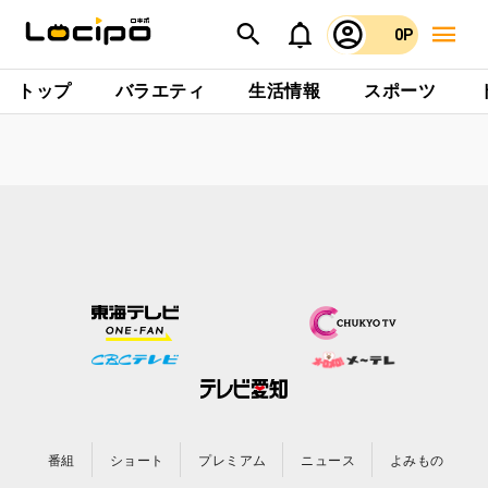
0P
トップ
バラエティ
生活情報
スポーツ
番組
ショート
プレミアム
ニュース
よみもの