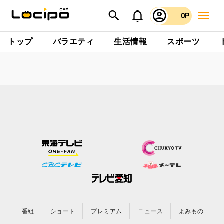
0P
トップ
バラエティ
生活情報
スポーツ
番組
ショート
プレミアム
ニュース
よみもの