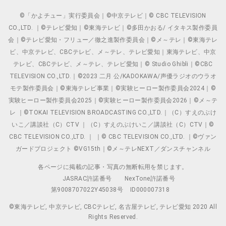
©「かよチュー」実行委員会｜©中京テレビ｜© CBC TELEVISION
CO.,LTD. ｜©テレビ愛知｜©東海テレビ｜©多田かおる/ イタキス製作委員
会｜©テレビ愛知・フリュー／徹之進製作委員会｜©メ～テレ｜©東海テレ
ビ、中京テレビ、CBCテレビ、メ～テレ、テレビ愛知｜東海テレビ、中京
テレビ、CBCテレビ、メ～テレ、テレビ愛知｜© Studio Ghibli｜©CBC
TELEVISION CO.,LTD.｜©2023 二月 公/KADOKAWA/声優ラジオのウラオ
モテ製作委員会｜©東海テレビ事業｜©実験ヒーロー製作委員会2024｜©
実験ヒーロー製作委員会2025｜©実験ヒーロー製作委員会2026｜©メ～テ
レ ｜©TOKAI TELEVISION BROADCASTING CO.,LTD.｜（C）すえのぶけ
いこ／講談社（C）CTV ｜（C）すえのぶけいこ／講談社（C）CTV｜©
CBC TELEVISION CO.,LTD. ｜ ｜© CBC TELEVISION CO.,LTD. ｜©ヴァン
ガードプロジェクト ©VG15th｜©メ～テレNEXT／ダンスチャンネル
各ページに掲載の記事・写真の無断転用を禁じます。
JASRAC許諾番号
NexTone許諾番号
第9008707022Y45038号
ID000007318
©東海テレビ, 中京テレビ, CBCテレビ, 名古屋テレビ, テレビ愛知 2020 All
Rights Reserved.