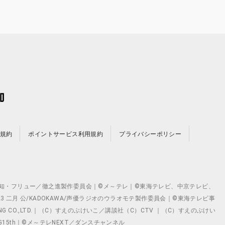
規約
ポイントサービス利用規約
プライバシーポリシー
©テレビ愛知・フリュー／徹之進製作委員会｜©メ～テレ｜©東海テレビ、中京テレビ、
©2023 二月 公/KADOKAWA/声優ラジオのウラオモテ製作委員会｜©東海テレビ事
ING CO.,LTD.｜（C）すえのぶけいこ／講談社（C）CTV ｜（C）すえのぶけい
クト ©VG15th｜©メ～テレNEXT／ダンスチャンネル