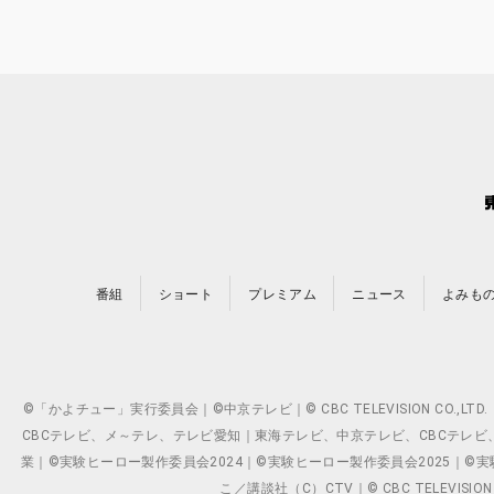
番組
ショート
プレミアム
ニュース
よみも
©「かよチュー」実行委員会｜©中京テレビ｜© CBC TELEVISION C
CBCテレビ、メ～テレ、テレビ愛知｜東海テレビ、中京テレビ、CBCテレビ、メ～テレ、テ
業｜©実験ヒーロー製作委員会2024｜©実験ヒーロー製作委員会2025｜©実験ヒーロー
こ／講談社（C）CTV｜© CBC TELEVISION