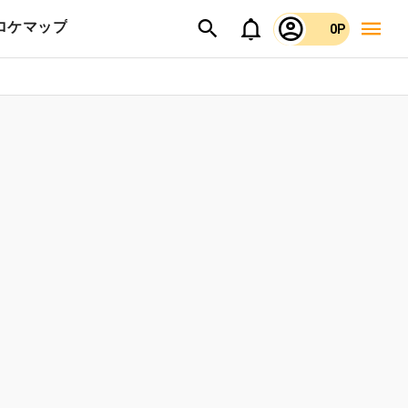
ロケマップ
0P