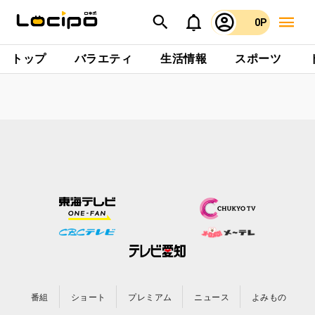
0P
トップ
バラエティ
生活情報
スポーツ
番組
ショート
プレミアム
ニュース
よみもの