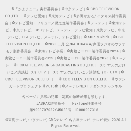
©「かよチュー」実行委員会｜©中京テレビ｜© CBC TELEVISION
CO.,LTD. ｜©テレビ愛知｜©東海テレビ｜©多田かおる/ イタキス製作委員
会｜©テレビ愛知・フリュー／徹之進製作委員会｜©メ～テレ｜©東海テレ
ビ、中京テレビ、CBCテレビ、メ～テレ、テレビ愛知｜東海テレビ、中京
テレビ、CBCテレビ、メ～テレ、テレビ愛知｜© Studio Ghibli｜©CBC
TELEVISION CO.,LTD.｜©2023 二月 公/KADOKAWA/声優ラジオのウラオ
モテ製作委員会｜©東海テレビ事業｜©実験ヒーロー製作委員会2024｜©
実験ヒーロー製作委員会2025｜©実験ヒーロー製作委員会2026｜©メ～テ
レ ｜©TOKAI TELEVISION BROADCASTING CO.,LTD.｜（C）すえのぶけ
いこ／講談社（C）CTV ｜（C）すえのぶけいこ／講談社（C）CTV｜©
CBC TELEVISION CO.,LTD. ｜ ｜© CBC TELEVISION CO.,LTD. ｜©ヴァン
ガードプロジェクト ©VG15th｜©メ～テレNEXT／ダンスチャンネル
各ページに掲載の記事・写真の無断転用を禁じます。
JASRAC許諾番号
NexTone許諾番号
第9008707022Y45038号
ID000007318
©東海テレビ, 中京テレビ, CBCテレビ, 名古屋テレビ, テレビ愛知 2020 All
Rights Reserved.