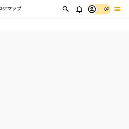
ロケマップ
0P