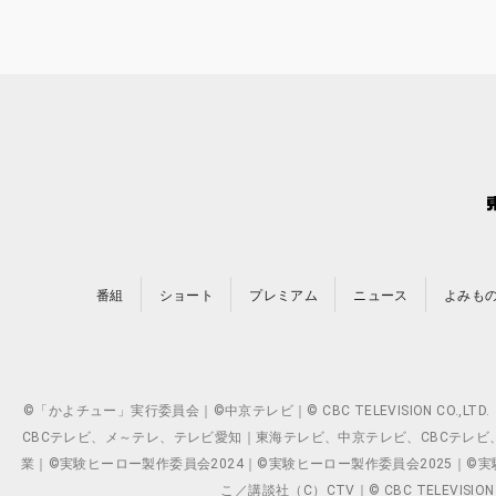
番組
ショート
プレミアム
ニュース
よみも
©「かよチュー」実行委員会｜©中京テレビ｜© CBC TELEVISION C
CBCテレビ、メ～テレ、テレビ愛知｜東海テレビ、中京テレビ、CBCテレビ、メ～テレ、テ
業｜©実験ヒーロー製作委員会2024｜©実験ヒーロー製作委員会2025｜©実験ヒーロー
こ／講談社（C）CTV｜© CBC TELEVISION