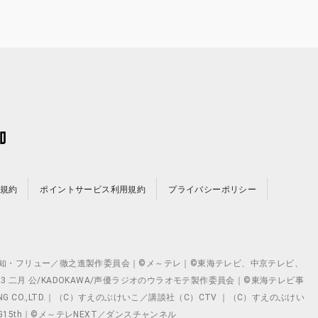
規約
ポイントサービス利用規約
プライバシーポリシー
©テレビ愛知・フリュー／徹之進製作委員会｜©メ～テレ｜©東海テレビ、中京テレビ、
©2023 二月 公/KADOKAWA/声優ラジオのウラオモテ製作委員会｜©東海テレビ事
ING CO.,LTD.｜（C）すえのぶけいこ／講談社（C）CTV ｜（C）すえのぶけい
クト ©VG15th｜©メ～テレNEXT／ダンスチャンネル