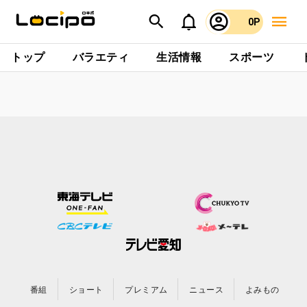
0P
トップ
バラエティ
生活情報
スポーツ
番組
ショート
プレミアム
ニュース
よみもの