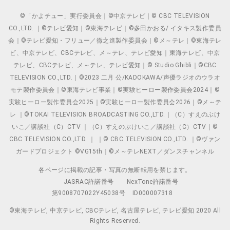
©「かよチュー」実行委員会｜©中京テレビ｜© CBC TELEVISION
CO.,LTD. ｜©テレビ愛知｜©東海テレビ｜©多田かおる/ イタキス製作委員
会｜©テレビ愛知・フリュー／徹之進製作委員会｜©メ～テレ｜©東海テレ
ビ、中京テレビ、CBCテレビ、メ～テレ、テレビ愛知｜東海テレビ、中京
テレビ、CBCテレビ、メ～テレ、テレビ愛知｜© Studio Ghibli｜©CBC
TELEVISION CO.,LTD.｜©2023 二月 公/KADOKAWA/声優ラジオのウラオ
モテ製作委員会｜©東海テレビ事業｜©実験ヒーロー製作委員会2024｜©
実験ヒーロー製作委員会2025｜©実験ヒーロー製作委員会2026｜©メ～テ
レ ｜©TOKAI TELEVISION BROADCASTING CO.,LTD.｜（C）すえのぶけ
いこ／講談社（C）CTV ｜（C）すえのぶけいこ／講談社（C）CTV｜©
CBC TELEVISION CO.,LTD. ｜ ｜© CBC TELEVISION CO.,LTD. ｜©ヴァン
ガードプロジェクト ©VG15th｜©メ～テレNEXT／ダンスチャンネル
各ページに掲載の記事・写真の無断転用を禁じます。
JASRAC許諾番号
NexTone許諾番号
第9008707022Y45038号
ID000007318
©東海テレビ, 中京テレビ, CBCテレビ, 名古屋テレビ, テレビ愛知 2020 All
Rights Reserved.