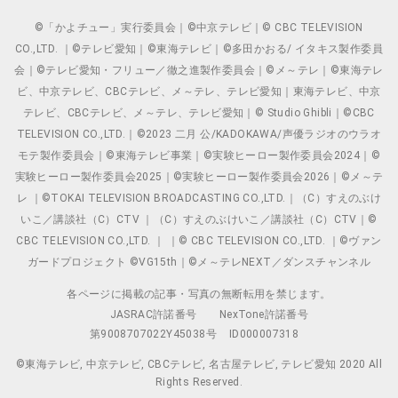
©「かよチュー」実行委員会｜©中京テレビ｜© CBC TELEVISION
CO.,LTD. ｜©テレビ愛知｜©東海テレビ｜©多田かおる/ イタキス製作委員
会｜©テレビ愛知・フリュー／徹之進製作委員会｜©メ～テレ｜©東海テレ
ビ、中京テレビ、CBCテレビ、メ～テレ、テレビ愛知｜東海テレビ、中京
テレビ、CBCテレビ、メ～テレ、テレビ愛知｜© Studio Ghibli｜©CBC
TELEVISION CO.,LTD.｜©2023 二月 公/KADOKAWA/声優ラジオのウラオ
モテ製作委員会｜©東海テレビ事業｜©実験ヒーロー製作委員会2024｜©
実験ヒーロー製作委員会2025｜©実験ヒーロー製作委員会2026｜©メ～テ
レ ｜©TOKAI TELEVISION BROADCASTING CO.,LTD.｜（C）すえのぶけ
いこ／講談社（C）CTV ｜（C）すえのぶけいこ／講談社（C）CTV｜©
CBC TELEVISION CO.,LTD. ｜ ｜© CBC TELEVISION CO.,LTD. ｜©ヴァン
ガードプロジェクト ©VG15th｜©メ～テレNEXT／ダンスチャンネル
各ページに掲載の記事・写真の無断転用を禁じます。
JASRAC許諾番号
NexTone許諾番号
第9008707022Y45038号
ID000007318
©東海テレビ, 中京テレビ, CBCテレビ, 名古屋テレビ, テレビ愛知 2020 All
Rights Reserved.