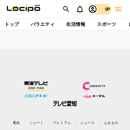
0P
トップ
バラエティ
生活情報
スポーツ
番組
ショート
プレミアム
ニュース
よみもの