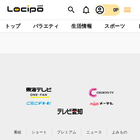
0P
トップ
バラエティ
生活情報
スポーツ
番組
ショート
プレミアム
ニュース
よみもの