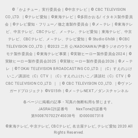
©「かよチュー」実行委員会｜©中京テレビ｜© CBC TELEVISION
CO.,LTD. ｜©テレビ愛知｜©東海テレビ｜©多田かおる/ イタキス製作委員
会｜©テレビ愛知・フリュー／徹之進製作委員会｜©メ～テレ｜©東海テレ
ビ、中京テレビ、CBCテレビ、メ～テレ、テレビ愛知｜東海テレビ、中京
テレビ、CBCテレビ、メ～テレ、テレビ愛知｜© Studio Ghibli｜©CBC
TELEVISION CO.,LTD.｜©2023 二月 公/KADOKAWA/声優ラジオのウラオ
モテ製作委員会｜©東海テレビ事業｜©実験ヒーロー製作委員会2024｜©
実験ヒーロー製作委員会2025｜©実験ヒーロー製作委員会2026｜©メ～テ
レ ｜©TOKAI TELEVISION BROADCASTING CO.,LTD.｜（C）すえのぶけ
いこ／講談社（C）CTV ｜（C）すえのぶけいこ／講談社（C）CTV｜©
CBC TELEVISION CO.,LTD. ｜ ｜© CBC TELEVISION CO.,LTD. ｜©ヴァン
ガードプロジェクト ©VG15th｜©メ～テレNEXT／ダンスチャンネル
各ページに掲載の記事・写真の無断転用を禁じます。
JASRAC許諾番号
NexTone許諾番号
第9008707022Y45038号
ID000007318
©東海テレビ, 中京テレビ, CBCテレビ, 名古屋テレビ, テレビ愛知 2020 All
Rights Reserved.