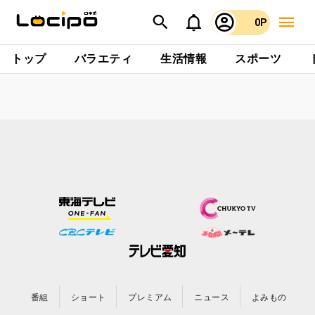
0P
トップ
バラエティ
生活情報
スポーツ
番組
ショート
プレミアム
ニュース
よみもの