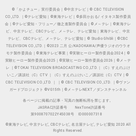
©「かよチュー」実行委員会｜©中京テレビ｜© CBC TELEVISION
CO.,LTD. ｜©テレビ愛知｜©東海テレビ｜©多田かおる/ イタキス製作委員
会｜©テレビ愛知・フリュー／徹之進製作委員会｜©メ～テレ｜©東海テレ
ビ、中京テレビ、CBCテレビ、メ～テレ、テレビ愛知｜東海テレビ、中京
テレビ、CBCテレビ、メ～テレ、テレビ愛知｜© Studio Ghibli｜©CBC
TELEVISION CO.,LTD.｜©2023 二月 公/KADOKAWA/声優ラジオのウラオ
モテ製作委員会｜©東海テレビ事業｜©実験ヒーロー製作委員会2024｜©
実験ヒーロー製作委員会2025｜©実験ヒーロー製作委員会2026｜©メ～テ
レ ｜©TOKAI TELEVISION BROADCASTING CO.,LTD.｜（C）すえのぶけ
いこ／講談社（C）CTV ｜（C）すえのぶけいこ／講談社（C）CTV｜©
CBC TELEVISION CO.,LTD. ｜ ｜© CBC TELEVISION CO.,LTD. ｜©ヴァン
ガードプロジェクト ©VG15th｜©メ～テレNEXT／ダンスチャンネル
各ページに掲載の記事・写真の無断転用を禁じます。
JASRAC許諾番号
NexTone許諾番号
第9008707022Y45038号
ID000007318
©東海テレビ, 中京テレビ, CBCテレビ, 名古屋テレビ, テレビ愛知 2020 All
Rights Reserved.