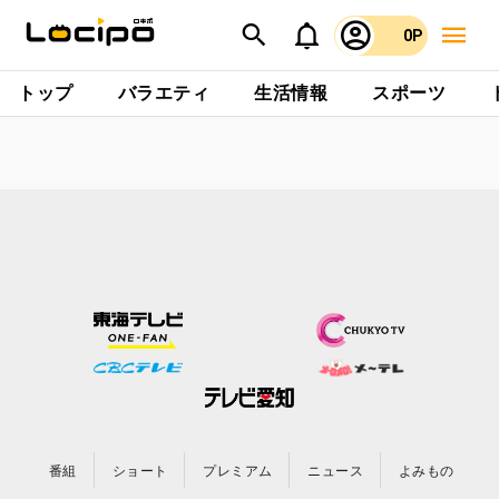
0P
トップ
バラエティ
生活情報
スポーツ
番組
ショート
プレミアム
ニュース
よみもの