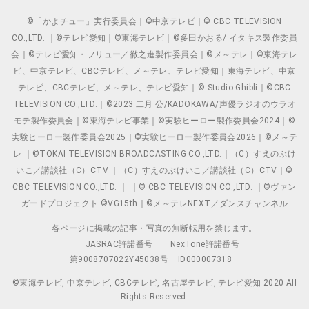
©「かよチュー」実行委員会｜©中京テレビ｜© CBC TELEVISION
CO.,LTD. ｜©テレビ愛知｜©東海テレビ｜©多田かおる/ イタキス製作委員
会｜©テレビ愛知・フリュー／徹之進製作委員会｜©メ～テレ｜©東海テレ
ビ、中京テレビ、CBCテレビ、メ～テレ、テレビ愛知｜東海テレビ、中京
テレビ、CBCテレビ、メ～テレ、テレビ愛知｜© Studio Ghibli｜©CBC
TELEVISION CO.,LTD.｜©2023 二月 公/KADOKAWA/声優ラジオのウラオ
モテ製作委員会｜©東海テレビ事業｜©実験ヒーロー製作委員会2024｜©
実験ヒーロー製作委員会2025｜©実験ヒーロー製作委員会2026｜©メ～テ
レ ｜©TOKAI TELEVISION BROADCASTING CO.,LTD.｜（C）すえのぶけ
いこ／講談社（C）CTV ｜（C）すえのぶけいこ／講談社（C）CTV｜©
CBC TELEVISION CO.,LTD. ｜ ｜© CBC TELEVISION CO.,LTD. ｜©ヴァン
ガードプロジェクト ©VG15th｜©メ～テレNEXT／ダンスチャンネル
各ページに掲載の記事・写真の無断転用を禁じます。
JASRAC許諾番号
NexTone許諾番号
第9008707022Y45038号
ID000007318
©東海テレビ, 中京テレビ, CBCテレビ, 名古屋テレビ, テレビ愛知 2020 All
Rights Reserved.