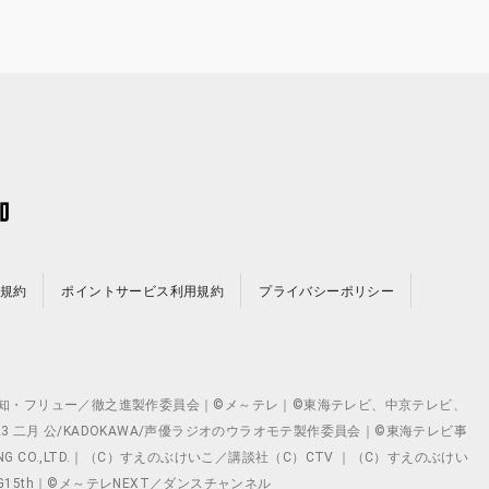
規約
ポイントサービス利用規約
プライバシーポリシー
©テレビ愛知・フリュー／徹之進製作委員会｜©メ～テレ｜©東海テレビ、中京テレビ、
©2023 二月 公/KADOKAWA/声優ラジオのウラオモテ製作委員会｜©東海テレビ事
ING CO.,LTD.｜（C）すえのぶけいこ／講談社（C）CTV ｜（C）すえのぶけい
クト ©VG15th｜©メ～テレNEXT／ダンスチャンネル