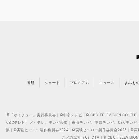
番組
ショート
プレミアム
ニュース
よみも
©「かよチュー」実行委員会｜©中京テレビ｜© CBC TELEVISION C
CBCテレビ、メ～テレ、テレビ愛知｜東海テレビ、中京テレビ、CBCテレビ、メ～テレ、テ
業｜©実験ヒーロー製作委員会2024｜©実験ヒーロー製作委員会2025｜©実験ヒーロー
こ／講談社（C）CTV｜© CBC TELEVISION