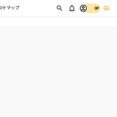
ロケマップ
0P