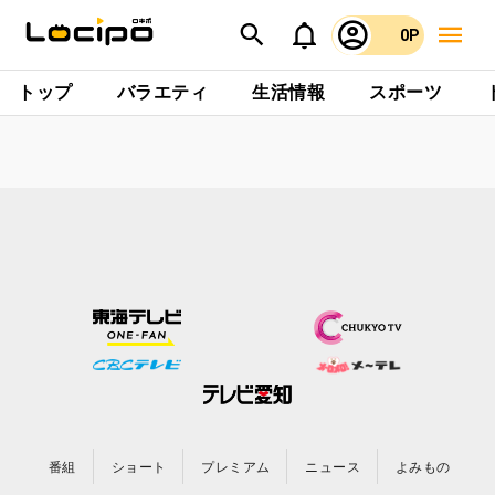
0P
トップ
バラエティ
生活情報
スポーツ
番組
ショート
プレミアム
ニュース
よみもの