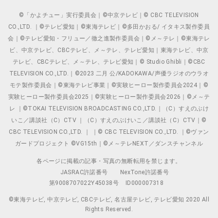
©「かよチュー」実行委員会｜©中京テレビ｜© CBC TELEVISION
CO.,LTD. ｜©テレビ愛知｜©東海テレビ｜©多田かおる/ イタキス製作委員
会｜©テレビ愛知・フリュー／徹之進製作委員会｜©メ～テレ｜©東海テレ
ビ、中京テレビ、CBCテレビ、メ～テレ、テレビ愛知｜東海テレビ、中京
テレビ、CBCテレビ、メ～テレ、テレビ愛知｜© Studio Ghibli｜©CBC
TELEVISION CO.,LTD.｜©2023 二月 公/KADOKAWA/声優ラジオのウラオ
モテ製作委員会｜©東海テレビ事業｜©実験ヒーロー製作委員会2024｜©
実験ヒーロー製作委員会2025｜©実験ヒーロー製作委員会2026｜©メ～テ
レ ｜©TOKAI TELEVISION BROADCASTING CO.,LTD.｜（C）すえのぶけ
いこ／講談社（C）CTV ｜（C）すえのぶけいこ／講談社（C）CTV｜©
CBC TELEVISION CO.,LTD. ｜ ｜© CBC TELEVISION CO.,LTD. ｜©ヴァン
ガードプロジェクト ©VG15th｜©メ～テレNEXT／ダンスチャンネル
各ページに掲載の記事・写真の無断転用を禁じます。
JASRAC許諾番号
NexTone許諾番号
第9008707022Y45038号
ID000007318
©東海テレビ, 中京テレビ, CBCテレビ, 名古屋テレビ, テレビ愛知 2020 All
Rights Reserved.