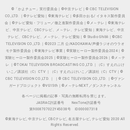
©「かよチュー」実行委員会｜©中京テレビ｜© CBC TELEVISION
CO.,LTD. ｜©テレビ愛知｜©東海テレビ｜©多田かおる/ イタキス製作委員
会｜©テレビ愛知・フリュー／徹之進製作委員会｜©メ～テレ｜©東海テレ
ビ、中京テレビ、CBCテレビ、メ～テレ、テレビ愛知｜東海テレビ、中京
テレビ、CBCテレビ、メ～テレ、テレビ愛知｜© Studio Ghibli｜©CBC
TELEVISION CO.,LTD.｜©2023 二月 公/KADOKAWA/声優ラジオのウラオ
モテ製作委員会｜©東海テレビ事業｜©実験ヒーロー製作委員会2024｜©
実験ヒーロー製作委員会2025｜©実験ヒーロー製作委員会2026｜©メ～テ
レ ｜©TOKAI TELEVISION BROADCASTING CO.,LTD.｜（C）すえのぶけ
いこ／講談社（C）CTV ｜（C）すえのぶけいこ／講談社（C）CTV｜©
CBC TELEVISION CO.,LTD. ｜ ｜© CBC TELEVISION CO.,LTD. ｜©ヴァン
ガードプロジェクト ©VG15th｜©メ～テレNEXT／ダンスチャンネル
各ページに掲載の記事・写真の無断転用を禁じます。
JASRAC許諾番号
NexTone許諾番号
第9008707022Y45038号
ID000007318
©東海テレビ, 中京テレビ, CBCテレビ, 名古屋テレビ, テレビ愛知 2020 All
Rights Reserved.