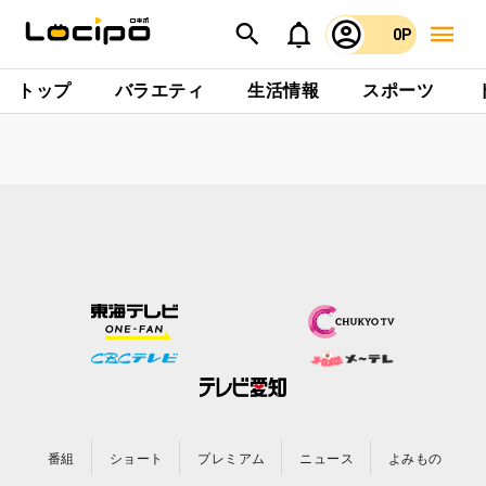
0P
トップ
バラエティ
生活情報
スポーツ
番組
ショート
プレミアム
ニュース
よみもの