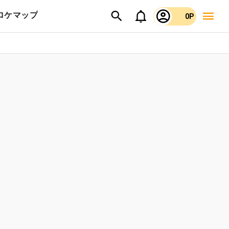
ロケマップ
0P