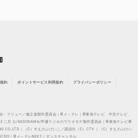
規約
ポイントサービス利用規約
プライバシーポリシー
©テレビ愛知・フリュー／徹之進製作委員会｜©メ～テレ｜©東海テレビ、中京テレビ、
©2023 二月 公/KADOKAWA/声優ラジオのウラオモテ製作委員会｜©東海テレビ事
ING CO.,LTD.｜（C）すえのぶけいこ／講談社（C）CTV ｜（C）すえのぶけい
クト ©VG15th｜©メ～テレNEXT／ダンスチャンネル