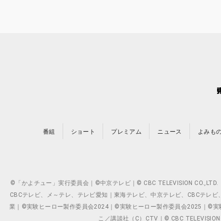
番組
ショート
プレミアム
ニュース
よみも
©「かよチュー」実行委員会｜©中京テレビ｜© CBC TELEVISION C
CBCテレビ、メ～テレ、テレビ愛知｜東海テレビ、中京テレビ、CBCテレビ、メ～テレ、テ
業｜©実験ヒーロー製作委員会2024｜©実験ヒーロー製作委員会2025｜©実験ヒーロー
こ／講談社（C）CTV｜© CBC TELEVISION