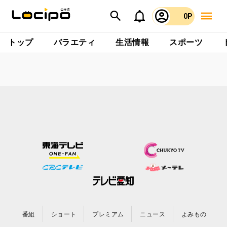
0P
トップ
バラエティ
生活情報
スポーツ
番組
ショート
プレミアム
ニュース
よみもの