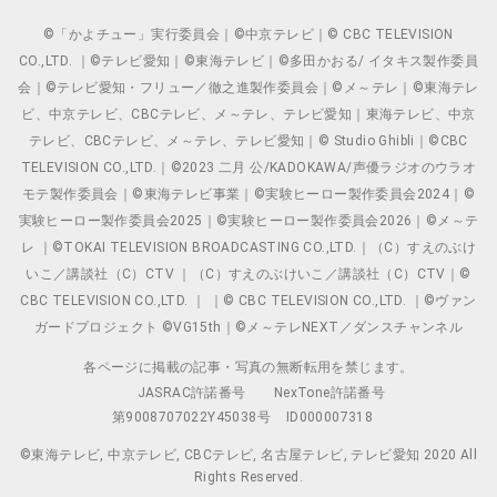
©「かよチュー」実行委員会｜©中京テレビ｜© CBC TELEVISION
CO.,LTD. ｜©テレビ愛知｜©東海テレビ｜©多田かおる/ イタキス製作委員
会｜©テレビ愛知・フリュー／徹之進製作委員会｜©メ～テレ｜©東海テレ
ビ、中京テレビ、CBCテレビ、メ～テレ、テレビ愛知｜東海テレビ、中京
テレビ、CBCテレビ、メ～テレ、テレビ愛知｜© Studio Ghibli｜©CBC
TELEVISION CO.,LTD.｜©2023 二月 公/KADOKAWA/声優ラジオのウラオ
モテ製作委員会｜©東海テレビ事業｜©実験ヒーロー製作委員会2024｜©
実験ヒーロー製作委員会2025｜©実験ヒーロー製作委員会2026｜©メ～テ
レ ｜©TOKAI TELEVISION BROADCASTING CO.,LTD.｜（C）すえのぶけ
いこ／講談社（C）CTV ｜（C）すえのぶけいこ／講談社（C）CTV｜©
CBC TELEVISION CO.,LTD. ｜ ｜© CBC TELEVISION CO.,LTD. ｜©ヴァン
ガードプロジェクト ©VG15th｜©メ～テレNEXT／ダンスチャンネル
各ページに掲載の記事・写真の無断転用を禁じます。
JASRAC許諾番号
NexTone許諾番号
第9008707022Y45038号
ID000007318
©東海テレビ, 中京テレビ, CBCテレビ, 名古屋テレビ, テレビ愛知 2020 All
Rights Reserved.