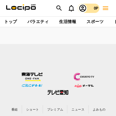
0P
トップ
バラエティ
生活情報
スポーツ
番組
ショート
プレミアム
ニュース
よみもの