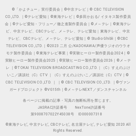
©「かよチュー」実行委員会｜©中京テレビ｜© CBC TELEVISION
CO.,LTD. ｜©テレビ愛知｜©東海テレビ｜©多田かおる/ イタキス製作委員
会｜©テレビ愛知・フリュー／徹之進製作委員会｜©メ～テレ｜©東海テレ
ビ、中京テレビ、CBCテレビ、メ～テレ、テレビ愛知｜東海テレビ、中京
テレビ、CBCテレビ、メ～テレ、テレビ愛知｜© Studio Ghibli｜©CBC
TELEVISION CO.,LTD.｜©2023 二月 公/KADOKAWA/声優ラジオのウラオ
モテ製作委員会｜©東海テレビ事業｜©実験ヒーロー製作委員会2024｜©
実験ヒーロー製作委員会2025｜©実験ヒーロー製作委員会2026｜©メ～テ
レ ｜©TOKAI TELEVISION BROADCASTING CO.,LTD.｜（C）すえのぶけ
いこ／講談社（C）CTV ｜（C）すえのぶけいこ／講談社（C）CTV｜©
CBC TELEVISION CO.,LTD. ｜ ｜© CBC TELEVISION CO.,LTD. ｜©ヴァン
ガードプロジェクト ©VG15th｜©メ～テレNEXT／ダンスチャンネル
各ページに掲載の記事・写真の無断転用を禁じます。
JASRAC許諾番号
NexTone許諾番号
第9008707022Y45038号
ID000007318
©東海テレビ, 中京テレビ, CBCテレビ, 名古屋テレビ, テレビ愛知 2020 All
Rights Reserved.