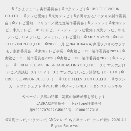
©「かよチュー」実行委員会｜©中京テレビ｜© CBC TELEVISION
CO.,LTD. ｜©テレビ愛知｜©東海テレビ｜©多田かおる/ イタキス製作委員
会｜©テレビ愛知・フリュー／徹之進製作委員会｜©メ～テレ｜©東海テレ
ビ、中京テレビ、CBCテレビ、メ～テレ、テレビ愛知｜東海テレビ、中京
テレビ、CBCテレビ、メ～テレ、テレビ愛知｜© Studio Ghibli｜©CBC
TELEVISION CO.,LTD.｜©2023 二月 公/KADOKAWA/声優ラジオのウラオ
モテ製作委員会｜©東海テレビ事業｜©実験ヒーロー製作委員会2024｜©
実験ヒーロー製作委員会2025｜©実験ヒーロー製作委員会2026｜©メ～テ
レ ｜©TOKAI TELEVISION BROADCASTING CO.,LTD.｜（C）すえのぶけ
いこ／講談社（C）CTV ｜（C）すえのぶけいこ／講談社（C）CTV｜©
CBC TELEVISION CO.,LTD. ｜ ｜© CBC TELEVISION CO.,LTD. ｜©ヴァン
ガードプロジェクト ©VG15th｜©メ～テレNEXT／ダンスチャンネル
各ページに掲載の記事・写真の無断転用を禁じます。
JASRAC許諾番号
NexTone許諾番号
第9008707022Y45038号
ID000007318
©東海テレビ, 中京テレビ, CBCテレビ, 名古屋テレビ, テレビ愛知 2020 All
Rights Reserved.