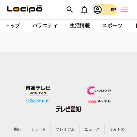
0P
トップ
バラエティ
生活情報
スポーツ
番組
ショート
プレミアム
ニュース
よみもの