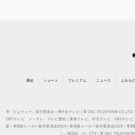
番組
ショート
プレミアム
ニュース
よみも
©「かよチュー」実行委員会｜©中京テレビ｜© CBC TELEVISION C
CBCテレビ、メ～テレ、テレビ愛知｜東海テレビ、中京テレビ、CBCテレビ、メ～テレ、テ
業｜©実験ヒーロー製作委員会2024｜©実験ヒーロー製作委員会2025｜©実験ヒーロー
こ／講談社（C）CTV｜© CBC TELEVISION