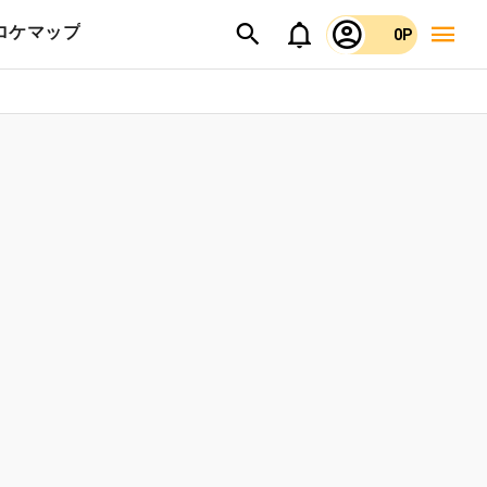
ロケマップ
0P