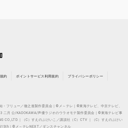
規約
ポイントサービス利用規約
プライバシーポリシー
©テレビ愛知・フリュー／徹之進製作委員会｜©メ～テレ｜©東海テレビ、中京テレビ、
©2023 二月 公/KADOKAWA/声優ラジオのウラオモテ製作委員会｜©東海テレビ事
ING CO.,LTD.｜（C）すえのぶけいこ／講談社（C）CTV ｜（C）すえのぶけい
クト ©VG15th｜©メ～テレNEXT／ダンスチャンネル