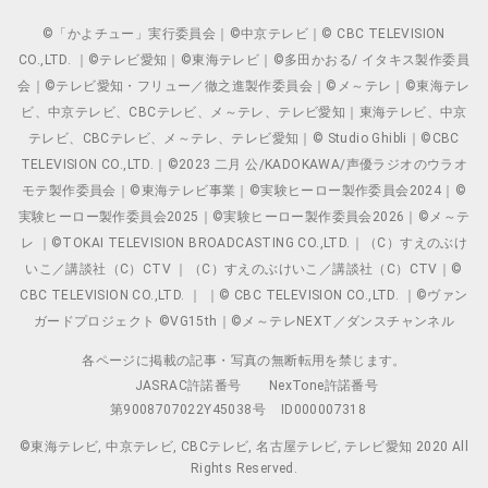
©「かよチュー」実行委員会｜©中京テレビ｜© CBC TELEVISION
CO.,LTD. ｜©テレビ愛知｜©東海テレビ｜©多田かおる/ イタキス製作委員
会｜©テレビ愛知・フリュー／徹之進製作委員会｜©メ～テレ｜©東海テレ
ビ、中京テレビ、CBCテレビ、メ～テレ、テレビ愛知｜東海テレビ、中京
テレビ、CBCテレビ、メ～テレ、テレビ愛知｜© Studio Ghibli｜©CBC
TELEVISION CO.,LTD.｜©2023 二月 公/KADOKAWA/声優ラジオのウラオ
モテ製作委員会｜©東海テレビ事業｜©実験ヒーロー製作委員会2024｜©
実験ヒーロー製作委員会2025｜©実験ヒーロー製作委員会2026｜©メ～テ
レ ｜©TOKAI TELEVISION BROADCASTING CO.,LTD.｜（C）すえのぶけ
いこ／講談社（C）CTV ｜（C）すえのぶけいこ／講談社（C）CTV｜©
CBC TELEVISION CO.,LTD. ｜ ｜© CBC TELEVISION CO.,LTD. ｜©ヴァン
ガードプロジェクト ©VG15th｜©メ～テレNEXT／ダンスチャンネル
各ページに掲載の記事・写真の無断転用を禁じます。
JASRAC許諾番号
NexTone許諾番号
第9008707022Y45038号
ID000007318
©東海テレビ, 中京テレビ, CBCテレビ, 名古屋テレビ, テレビ愛知 2020 All
Rights Reserved.