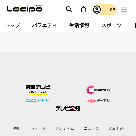
0P
トップ
バラエティ
生活情報
スポーツ
番組
ショート
プレミアム
ニュース
よみもの