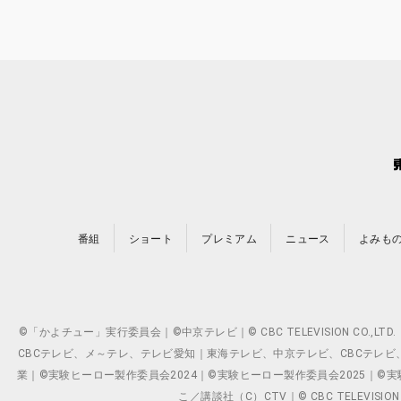
番組
ショート
プレミアム
ニュース
よみも
©「かよチュー」実行委員会｜©中京テレビ｜© CBC TELEVISION C
CBCテレビ、メ～テレ、テレビ愛知｜東海テレビ、中京テレビ、CBCテレビ、メ～テレ、テ
業｜©実験ヒーロー製作委員会2024｜©実験ヒーロー製作委員会2025｜©実験ヒーロー
こ／講談社（C）CTV｜© CBC TELEVISION