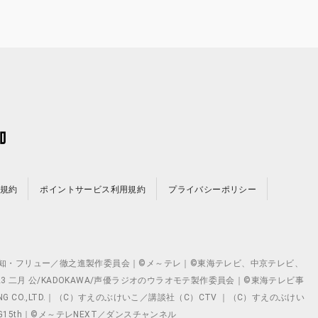
規約
ポイントサービス利用規約
プライバシーポリシー
©テレビ愛知・フリュー／徹之進製作委員会｜©メ～テレ｜©東海テレビ、中京テレビ、
©2023 二月 公/KADOKAWA/声優ラジオのウラオモテ製作委員会｜©東海テレビ事
ING CO.,LTD.｜（C）すえのぶけいこ／講談社（C）CTV ｜（C）すえのぶけい
クト ©VG15th｜©メ～テレNEXT／ダンスチャンネル