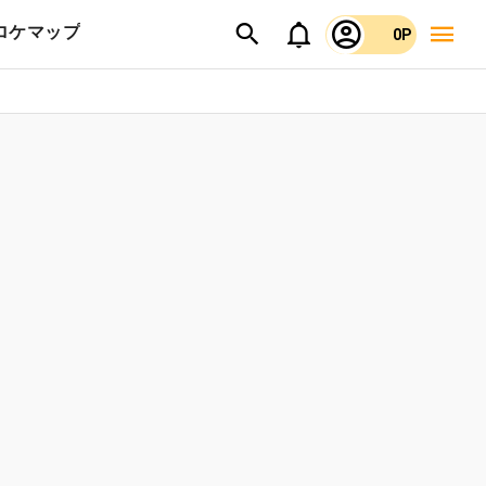
ロケマップ
0P