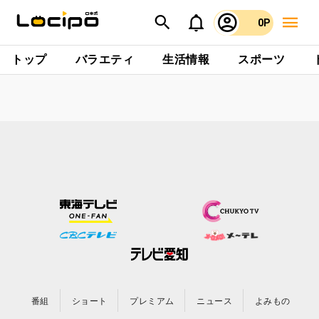
0P
トップ
バラエティ
生活情報
スポーツ
番組
ショート
プレミアム
ニュース
よみもの