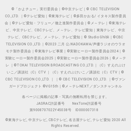
©「かよチュー」実行委員会｜©中京テレビ｜© CBC TELEVISION
CO.,LTD. ｜©テレビ愛知｜©東海テレビ｜©多田かおる/ イタキス製作委員
会｜©テレビ愛知・フリュー／徹之進製作委員会｜©メ～テレ｜©東海テレ
ビ、中京テレビ、CBCテレビ、メ～テレ、テレビ愛知｜東海テレビ、中京
テレビ、CBCテレビ、メ～テレ、テレビ愛知｜© Studio Ghibli｜©CBC
TELEVISION CO.,LTD.｜©2023 二月 公/KADOKAWA/声優ラジオのウラオ
モテ製作委員会｜©東海テレビ事業｜©実験ヒーロー製作委員会2024｜©
実験ヒーロー製作委員会2025｜©実験ヒーロー製作委員会2026｜©メ～テ
レ ｜©TOKAI TELEVISION BROADCASTING CO.,LTD.｜（C）すえのぶけ
いこ／講談社（C）CTV ｜（C）すえのぶけいこ／講談社（C）CTV｜©
CBC TELEVISION CO.,LTD. ｜ ｜© CBC TELEVISION CO.,LTD. ｜©ヴァン
ガードプロジェクト ©VG15th｜©メ～テレNEXT／ダンスチャンネル
各ページに掲載の記事・写真の無断転用を禁じます。
JASRAC許諾番号
NexTone許諾番号
第9008707022Y45038号
ID000007318
©東海テレビ, 中京テレビ, CBCテレビ, 名古屋テレビ, テレビ愛知 2020 All
Rights Reserved.