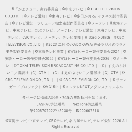
©「かよチュー」実行委員会｜©中京テレビ｜© CBC TELEVISION
CO.,LTD. ｜©テレビ愛知｜©東海テレビ｜©多田かおる/ イタキス製作委員
会｜©テレビ愛知・フリュー／徹之進製作委員会｜©メ～テレ｜©東海テレ
ビ、中京テレビ、CBCテレビ、メ～テレ、テレビ愛知｜東海テレビ、中京
テレビ、CBCテレビ、メ～テレ、テレビ愛知｜© Studio Ghibli｜©CBC
TELEVISION CO.,LTD.｜©2023 二月 公/KADOKAWA/声優ラジオのウラオ
モテ製作委員会｜©東海テレビ事業｜©実験ヒーロー製作委員会2024｜©
実験ヒーロー製作委員会2025｜©実験ヒーロー製作委員会2026｜©メ～テ
レ ｜©TOKAI TELEVISION BROADCASTING CO.,LTD.｜（C）すえのぶけ
いこ／講談社（C）CTV ｜（C）すえのぶけいこ／講談社（C）CTV｜©
CBC TELEVISION CO.,LTD. ｜ ｜© CBC TELEVISION CO.,LTD. ｜©ヴァン
ガードプロジェクト ©VG15th｜©メ～テレNEXT／ダンスチャンネル
各ページに掲載の記事・写真の無断転用を禁じます。
JASRAC許諾番号
NexTone許諾番号
第9008707022Y45038号
ID000007318
©東海テレビ, 中京テレビ, CBCテレビ, 名古屋テレビ, テレビ愛知 2020 All
Rights Reserved.