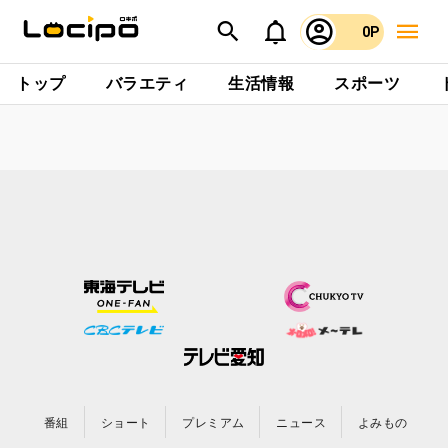
0P
トップ
バラエティ
生活情報
スポーツ
番組
ショート
プレミアム
ニュース
よみもの