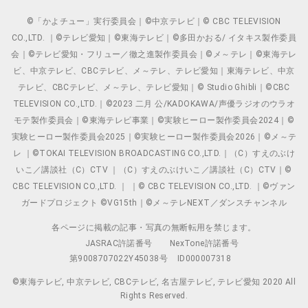
©「かよチュー」実行委員会｜©中京テレビ｜© CBC TELEVISION
CO.,LTD. ｜©テレビ愛知｜©東海テレビ｜©多田かおる/ イタキス製作委員
会｜©テレビ愛知・フリュー／徹之進製作委員会｜©メ～テレ｜©東海テレ
ビ、中京テレビ、CBCテレビ、メ～テレ、テレビ愛知｜東海テレビ、中京
テレビ、CBCテレビ、メ～テレ、テレビ愛知｜© Studio Ghibli｜©CBC
TELEVISION CO.,LTD.｜©2023 二月 公/KADOKAWA/声優ラジオのウラオ
モテ製作委員会｜©東海テレビ事業｜©実験ヒーロー製作委員会2024｜©
実験ヒーロー製作委員会2025｜©実験ヒーロー製作委員会2026｜©メ～テ
レ ｜©TOKAI TELEVISION BROADCASTING CO.,LTD.｜（C）すえのぶけ
いこ／講談社（C）CTV ｜（C）すえのぶけいこ／講談社（C）CTV｜©
CBC TELEVISION CO.,LTD. ｜ ｜© CBC TELEVISION CO.,LTD. ｜©ヴァン
ガードプロジェクト ©VG15th｜©メ～テレNEXT／ダンスチャンネル
各ページに掲載の記事・写真の無断転用を禁じます。
JASRAC許諾番号
NexTone許諾番号
第9008707022Y45038号
ID000007318
©東海テレビ, 中京テレビ, CBCテレビ, 名古屋テレビ, テレビ愛知 2020 All
Rights Reserved.