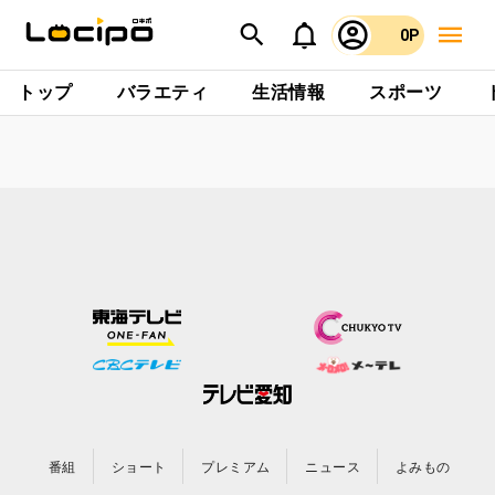
0P
トップ
バラエティ
生活情報
スポーツ
番組
ショート
プレミアム
ニュース
よみもの