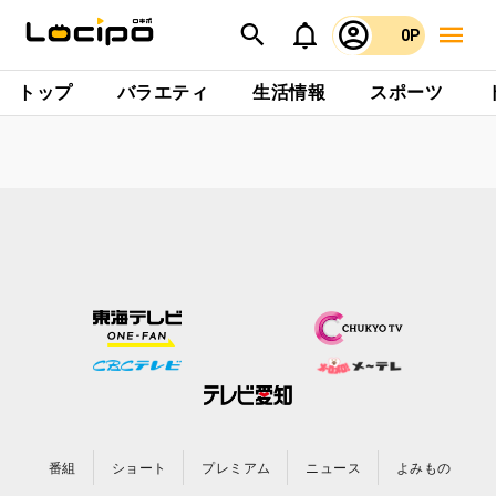
0P
トップ
バラエティ
生活情報
スポーツ
番組
ショート
プレミアム
ニュース
よみもの