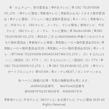
©「かよチュー」実行委員会｜©中京テレビ｜© CBC TELEVISION
CO.,LTD. ｜©テレビ愛知｜©東海テレビ｜©多田かおる/ イタキス製作委員
会｜©テレビ愛知・フリュー／徹之進製作委員会｜©メ～テレ｜©東海テレ
ビ、中京テレビ、CBCテレビ、メ～テレ、テレビ愛知｜東海テレビ、中京
テレビ、CBCテレビ、メ～テレ、テレビ愛知｜© Studio Ghibli｜©CBC
TELEVISION CO.,LTD.｜©2023 二月 公/KADOKAWA/声優ラジオのウラオ
モテ製作委員会｜©東海テレビ事業｜©実験ヒーロー製作委員会2024｜©
実験ヒーロー製作委員会2025｜©実験ヒーロー製作委員会2026｜©メ～テ
レ ｜©TOKAI TELEVISION BROADCASTING CO.,LTD.｜（C）すえのぶけ
いこ／講談社（C）CTV ｜（C）すえのぶけいこ／講談社（C）CTV｜©
CBC TELEVISION CO.,LTD. ｜ ｜© CBC TELEVISION CO.,LTD. ｜©ヴァン
ガードプロジェクト ©VG15th｜©メ～テレNEXT／ダンスチャンネル
各ページに掲載の記事・写真の無断転用を禁じます。
JASRAC許諾番号
NexTone許諾番号
第9008707022Y45038号
ID000007318
©東海テレビ, 中京テレビ, CBCテレビ, 名古屋テレビ, テレビ愛知 2020 All
Rights Reserved.