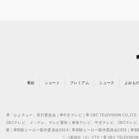
番組
ショート
プレミアム
ニュース
よみも
©「かよチュー」実行委員会｜©中京テレビ｜© CBC TELEVISION C
CBCテレビ、メ～テレ、テレビ愛知｜東海テレビ、中京テレビ、CBCテレビ、メ～テレ、テ
業｜©実験ヒーロー製作委員会2024｜©実験ヒーロー製作委員会2025｜©実験ヒーロー
こ／講談社（C）CTV｜© CBC TELEVISION