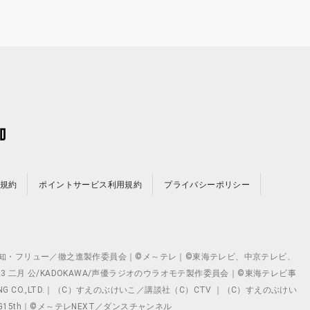
規約
ポイントサービス利用規約
プライバシーポリシー
©テレビ愛知・フリュー／徹之進製作委員会｜©メ～テレ｜©東海テレビ、中京テレビ、
©2023 二月 公/KADOKAWA/声優ラジオのウラオモテ製作委員会｜©東海テレビ事
ING CO.,LTD.｜（C）すえのぶけいこ／講談社（C）CTV ｜（C）すえのぶけい
クト ©VG15th｜©メ～テレNEXT／ダンスチャンネル