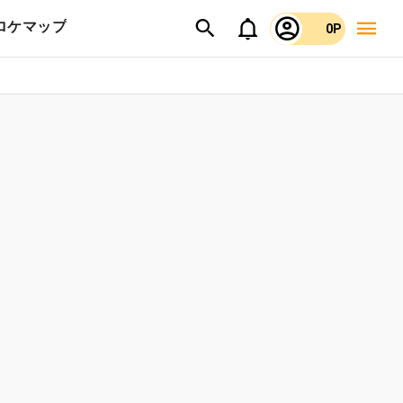
ロケマップ
0P