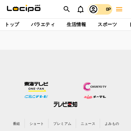
0P
トップ
バラエティ
生活情報
スポーツ
番組
ショート
プレミアム
ニュース
よみもの