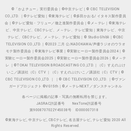
©「かよチュー」実行委員会｜©中京テレビ｜© CBC TELEVISION
CO.,LTD. ｜©テレビ愛知｜©東海テレビ｜©多田かおる/ イタキス製作委員
会｜©テレビ愛知・フリュー／徹之進製作委員会｜©メ～テレ｜©東海テレ
ビ、中京テレビ、CBCテレビ、メ～テレ、テレビ愛知｜東海テレビ、中京
テレビ、CBCテレビ、メ～テレ、テレビ愛知｜© Studio Ghibli｜©CBC
TELEVISION CO.,LTD.｜©2023 二月 公/KADOKAWA/声優ラジオのウラオ
モテ製作委員会｜©東海テレビ事業｜©実験ヒーロー製作委員会2024｜©
実験ヒーロー製作委員会2025｜©実験ヒーロー製作委員会2026｜©メ～テ
レ ｜©TOKAI TELEVISION BROADCASTING CO.,LTD.｜（C）すえのぶけ
いこ／講談社（C）CTV ｜（C）すえのぶけいこ／講談社（C）CTV｜©
CBC TELEVISION CO.,LTD. ｜ ｜© CBC TELEVISION CO.,LTD. ｜©ヴァン
ガードプロジェクト ©VG15th｜©メ～テレNEXT／ダンスチャンネル
各ページに掲載の記事・写真の無断転用を禁じます。
JASRAC許諾番号
NexTone許諾番号
第9008707022Y45038号
ID000007318
©東海テレビ, 中京テレビ, CBCテレビ, 名古屋テレビ, テレビ愛知 2020 All
Rights Reserved.