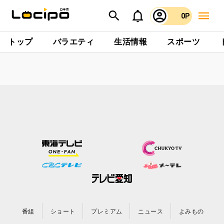
0P
トップ
バラエティ
生活情報
スポーツ
番組
ショート
プレミアム
ニュース
よみもの