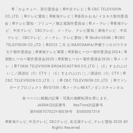
©「かよチュー」実行委員会｜©中京テレビ｜© CBC TELEVISION
CO.,LTD. ｜©テレビ愛知｜©東海テレビ｜©多田かおる/ イタキス製作委員
会｜©テレビ愛知・フリュー／徹之進製作委員会｜©メ～テレ｜©東海テレ
ビ、中京テレビ、CBCテレビ、メ～テレ、テレビ愛知｜東海テレビ、中京
テレビ、CBCテレビ、メ～テレ、テレビ愛知｜© Studio Ghibli｜©CBC
TELEVISION CO.,LTD.｜©2023 二月 公/KADOKAWA/声優ラジオのウラオ
モテ製作委員会｜©東海テレビ事業｜©実験ヒーロー製作委員会2024｜©
実験ヒーロー製作委員会2025｜©実験ヒーロー製作委員会2026｜©メ～テ
レ ｜©TOKAI TELEVISION BROADCASTING CO.,LTD.｜（C）すえのぶけ
いこ／講談社（C）CTV ｜（C）すえのぶけいこ／講談社（C）CTV｜©
CBC TELEVISION CO.,LTD. ｜ ｜© CBC TELEVISION CO.,LTD. ｜©ヴァン
ガードプロジェクト ©VG15th｜©メ～テレNEXT／ダンスチャンネル
各ページに掲載の記事・写真の無断転用を禁じます。
JASRAC許諾番号
NexTone許諾番号
第9008707022Y45038号
ID000007318
©東海テレビ, 中京テレビ, CBCテレビ, 名古屋テレビ, テレビ愛知 2020 All
Rights Reserved.