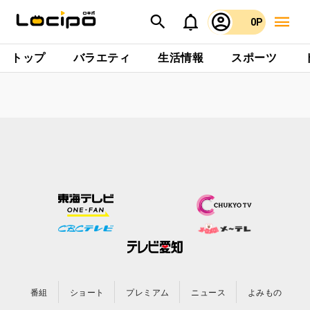
0P
トップ
バラエティ
生活情報
スポーツ
番組
ショート
プレミアム
ニュース
よみもの