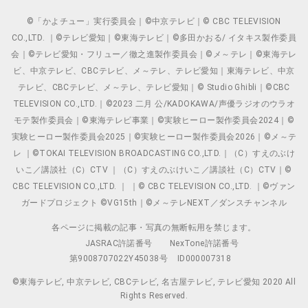
©「かよチュー」実行委員会｜©中京テレビ｜© CBC TELEVISION
CO.,LTD. ｜©テレビ愛知｜©東海テレビ｜©多田かおる/ イタキス製作委員
会｜©テレビ愛知・フリュー／徹之進製作委員会｜©メ～テレ｜©東海テレ
ビ、中京テレビ、CBCテレビ、メ～テレ、テレビ愛知｜東海テレビ、中京
テレビ、CBCテレビ、メ～テレ、テレビ愛知｜© Studio Ghibli｜©CBC
TELEVISION CO.,LTD.｜©2023 二月 公/KADOKAWA/声優ラジオのウラオ
モテ製作委員会｜©東海テレビ事業｜©実験ヒーロー製作委員会2024｜©
実験ヒーロー製作委員会2025｜©実験ヒーロー製作委員会2026｜©メ～テ
レ ｜©TOKAI TELEVISION BROADCASTING CO.,LTD.｜（C）すえのぶけ
いこ／講談社（C）CTV ｜（C）すえのぶけいこ／講談社（C）CTV｜©
CBC TELEVISION CO.,LTD. ｜ ｜© CBC TELEVISION CO.,LTD. ｜©ヴァン
ガードプロジェクト ©VG15th｜©メ～テレNEXT／ダンスチャンネル
各ページに掲載の記事・写真の無断転用を禁じます。
JASRAC許諾番号
NexTone許諾番号
第9008707022Y45038号
ID000007318
©東海テレビ, 中京テレビ, CBCテレビ, 名古屋テレビ, テレビ愛知 2020 All
Rights Reserved.