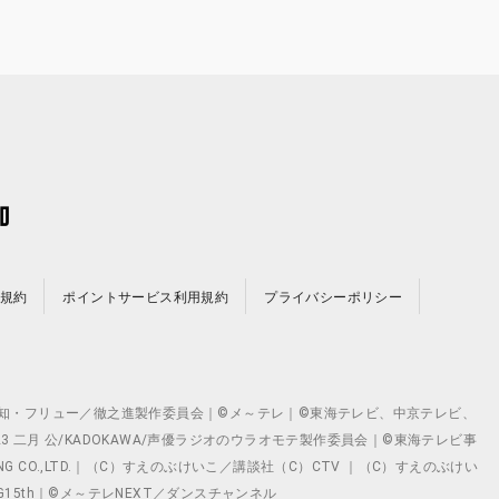
規約
ポイントサービス利用規約
プライバシーポリシー
©テレビ愛知・フリュー／徹之進製作委員会｜©メ～テレ｜©東海テレビ、中京テレビ、
©2023 二月 公/KADOKAWA/声優ラジオのウラオモテ製作委員会｜©東海テレビ事
ING CO.,LTD.｜（C）すえのぶけいこ／講談社（C）CTV ｜（C）すえのぶけい
クト ©VG15th｜©メ～テレNEXT／ダンスチャンネル