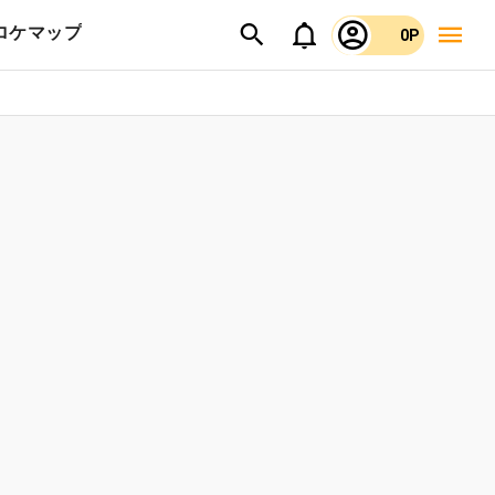
ロケマップ
0P