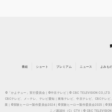
番組
ショート
プレミアム
ニュース
よみも
©「かよチュー」実行委員会｜©中京テレビ｜© CBC TELEVISION C
CBCテレビ、メ～テレ、テレビ愛知｜東海テレビ、中京テレビ、CBCテレビ、メ～テレ、テ
業｜©実験ヒーロー製作委員会2024｜©実験ヒーロー製作委員会2025｜©実験ヒーロー
こ／講談社（C）CTV｜© CBC TELEVISION