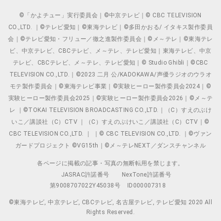
©「かよチュー」実行委員会｜©中京テレビ｜© CBC TELEVISION
CO.,LTD. ｜©テレビ愛知｜©東海テレビ｜©多田かおる/ イタキス製作委員
会｜©テレビ愛知・フリュー／徹之進製作委員会｜©メ～テレ｜©東海テレ
ビ、中京テレビ、CBCテレビ、メ～テレ、テレビ愛知｜東海テレビ、中京
テレビ、CBCテレビ、メ～テレ、テレビ愛知｜© Studio Ghibli｜©CBC
TELEVISION CO.,LTD.｜©2023 二月 公/KADOKAWA/声優ラジオのウラオ
モテ製作委員会｜©東海テレビ事業｜©実験ヒーロー製作委員会2024｜©
実験ヒーロー製作委員会2025｜©実験ヒーロー製作委員会2026｜©メ～テ
レ ｜©TOKAI TELEVISION BROADCASTING CO.,LTD.｜（C）すえのぶけ
いこ／講談社（C）CTV ｜（C）すえのぶけいこ／講談社（C）CTV｜©
CBC TELEVISION CO.,LTD. ｜ ｜© CBC TELEVISION CO.,LTD. ｜©ヴァン
ガードプロジェクト ©VG15th｜©メ～テレNEXT／ダンスチャンネル
各ページに掲載の記事・写真の無断転用を禁じます。
JASRAC許諾番号
NexTone許諾番号
第9008707022Y45038号
ID000007318
©東海テレビ, 中京テレビ, CBCテレビ, 名古屋テレビ, テレビ愛知 2020 All
Rights Reserved.