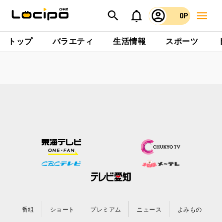
0P
トップ
バラエティ
生活情報
スポーツ
番組
ショート
プレミアム
ニュース
よみもの