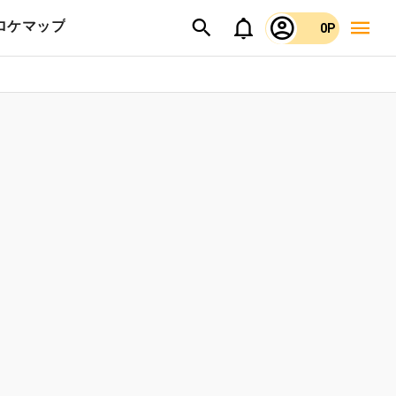
ロケマップ
0P