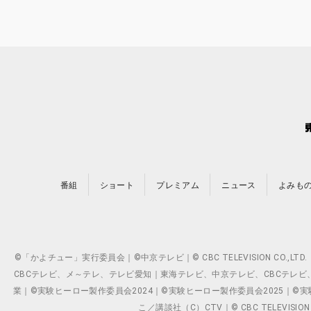
番組
ショート
プレミアム
ニュース
よみも
©「かよチュー」実行委員会｜©中京テレビ｜© CBC TELEVISION C
CBCテレビ、メ～テレ、テレビ愛知｜東海テレビ、中京テレビ、CBCテレビ、メ～テレ、テ
業｜©実験ヒーロー製作委員会2024｜©実験ヒーロー製作委員会2025｜©実験ヒーロー
こ／講談社（C）CTV｜© CBC TELEVISION