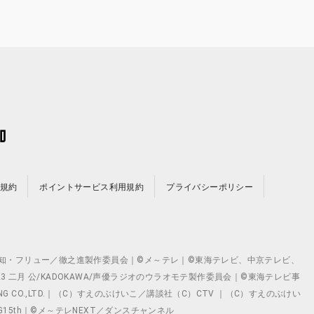
規約
ポイントサービス利用規約
プライバシーポリシー
©テレビ愛知・フリュー／徹之進製作委員会｜©メ～テレ｜©東海テレビ、中京テレビ、
©2023 二月 公/KADOKAWA/声優ラジオのウラオモテ製作委員会｜©東海テレビ事
ING CO.,LTD.｜（C）すえのぶけいこ／講談社（C）CTV ｜（C）すえのぶけい
クト ©VG15th｜©メ～テレNEXT／ダンスチャンネル