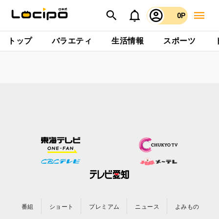
0P
トップ
バラエティ
生活情報
スポーツ
番組
ショート
プレミアム
ニュース
よみもの