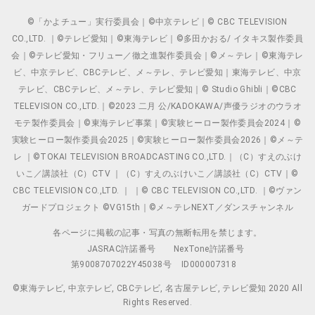
©「かよチュー」実行委員会｜©中京テレビ｜© CBC TELEVISION
CO.,LTD. ｜©テレビ愛知｜©東海テレビ｜©多田かおる/ イタキス製作委員
会｜©テレビ愛知・フリュー／徹之進製作委員会｜©メ～テレ｜©東海テレ
ビ、中京テレビ、CBCテレビ、メ～テレ、テレビ愛知｜東海テレビ、中京
テレビ、CBCテレビ、メ～テレ、テレビ愛知｜© Studio Ghibli｜©CBC
TELEVISION CO.,LTD.｜©2023 二月 公/KADOKAWA/声優ラジオのウラオ
モテ製作委員会｜©東海テレビ事業｜©実験ヒーロー製作委員会2024｜©
実験ヒーロー製作委員会2025｜©実験ヒーロー製作委員会2026｜©メ～テ
レ ｜©TOKAI TELEVISION BROADCASTING CO.,LTD.｜（C）すえのぶけ
いこ／講談社（C）CTV ｜（C）すえのぶけいこ／講談社（C）CTV｜©
CBC TELEVISION CO.,LTD. ｜ ｜© CBC TELEVISION CO.,LTD. ｜©ヴァン
ガードプロジェクト ©VG15th｜©メ～テレNEXT／ダンスチャンネル
各ページに掲載の記事・写真の無断転用を禁じます。
JASRAC許諾番号
NexTone許諾番号
第9008707022Y45038号
ID000007318
©東海テレビ, 中京テレビ, CBCテレビ, 名古屋テレビ, テレビ愛知 2020 All
Rights Reserved.