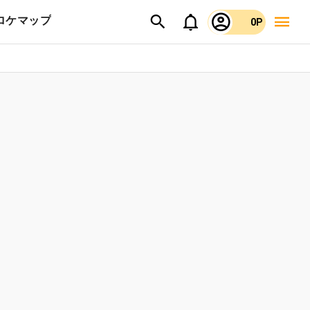
ロケマップ
0P