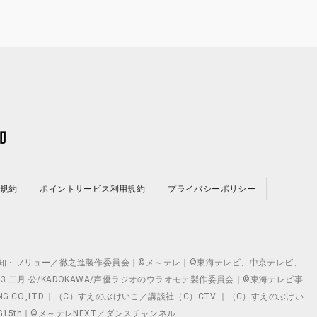
規約
ポイントサービス利用規約
プライバシーポリシー
©テレビ愛知・フリュー／徹之進製作委員会｜©メ～テレ｜©東海テレビ、中京テレビ、
©2023 二月 公/KADOKAWA/声優ラジオのウラオモテ製作委員会｜©東海テレビ事
ING CO.,LTD.｜（C）すえのぶけいこ／講談社（C）CTV ｜（C）すえのぶけい
クト ©VG15th｜©メ～テレNEXT／ダンスチャンネル