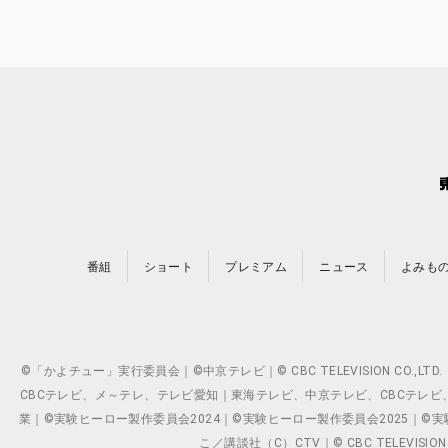
番組
ショート
プレミアム
ニュース
よみも
©「かよチュー」実行委員会｜©中京テレビ｜© CBC TELEVISION C
CBCテレビ、メ～テレ、テレビ愛知｜東海テレビ、中京テレビ、CBCテレビ、メ～テレ、テ
業｜©実験ヒーロー製作委員会2024｜©実験ヒーロー製作委員会2025｜©実験ヒーロー
こ／講談社（C）CTV｜© CBC TELEVISION