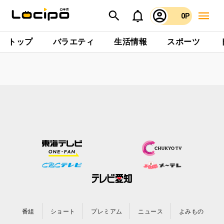
0P
トップ
バラエティ
生活情報
スポーツ
番組
ショート
プレミアム
ニュース
よみもの