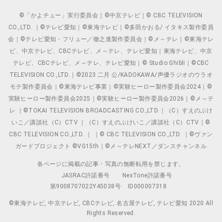
©「かよチュー」実行委員会｜©中京テレビ｜© CBC TELEVISION
CO.,LTD. ｜©テレビ愛知｜©東海テレビ｜©多田かおる/ イタキス製作委員
会｜©テレビ愛知・フリュー／徹之進製作委員会｜©メ～テレ｜©東海テレ
ビ、中京テレビ、CBCテレビ、メ～テレ、テレビ愛知｜東海テレビ、中京
テレビ、CBCテレビ、メ～テレ、テレビ愛知｜© Studio Ghibli｜©CBC
TELEVISION CO.,LTD.｜©2023 二月 公/KADOKAWA/声優ラジオのウラオ
モテ製作委員会｜©東海テレビ事業｜©実験ヒーロー製作委員会2024｜©
実験ヒーロー製作委員会2025｜©実験ヒーロー製作委員会2026｜©メ～テ
レ ｜©TOKAI TELEVISION BROADCASTING CO.,LTD.｜（C）すえのぶけ
いこ／講談社（C）CTV ｜（C）すえのぶけいこ／講談社（C）CTV｜©
CBC TELEVISION CO.,LTD. ｜ ｜© CBC TELEVISION CO.,LTD. ｜©ヴァン
ガードプロジェクト ©VG15th｜©メ～テレNEXT／ダンスチャンネル
各ページに掲載の記事・写真の無断転用を禁じます。
JASRAC許諾番号
NexTone許諾番号
第9008707022Y45038号
ID000007318
©東海テレビ, 中京テレビ, CBCテレビ, 名古屋テレビ, テレビ愛知 2020 All
Rights Reserved.