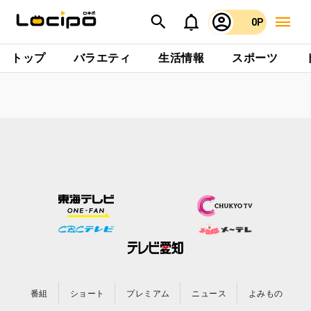
0P
トップ
バラエティ
生活情報
スポーツ
番組
ショート
プレミアム
ニュース
よみもの