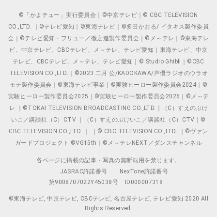
©「かよチュー」実行委員会｜©中京テレビ｜© CBC TELEVISION
CO.,LTD. ｜©テレビ愛知｜©東海テレビ｜©多田かおる/ イタキス製作委員
会｜©テレビ愛知・フリュー／徹之進製作委員会｜©メ～テレ｜©東海テレ
ビ、中京テレビ、CBCテレビ、メ～テレ、テレビ愛知｜東海テレビ、中京
テレビ、CBCテレビ、メ～テレ、テレビ愛知｜© Studio Ghibli｜©CBC
TELEVISION CO.,LTD.｜©2023 二月 公/KADOKAWA/声優ラジオのウラオ
モテ製作委員会｜©東海テレビ事業｜©実験ヒーロー製作委員会2024｜©
実験ヒーロー製作委員会2025｜©実験ヒーロー製作委員会2026｜©メ～テ
レ ｜©TOKAI TELEVISION BROADCASTING CO.,LTD.｜（C）すえのぶけ
いこ／講談社（C）CTV ｜（C）すえのぶけいこ／講談社（C）CTV｜©
CBC TELEVISION CO.,LTD. ｜ ｜© CBC TELEVISION CO.,LTD. ｜©ヴァン
ガードプロジェクト ©VG15th｜©メ～テレNEXT／ダンスチャンネル
各ページに掲載の記事・写真の無断転用を禁じます。
JASRAC許諾番号
NexTone許諾番号
第9008707022Y45038号
ID000007318
©東海テレビ, 中京テレビ, CBCテレビ, 名古屋テレビ, テレビ愛知 2020 All
Rights Reserved.