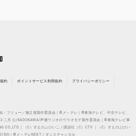
規約
ポイントサービス利用規約
プライバシーポリシー
©テレビ愛知・フリュー／徹之進製作委員会｜©メ～テレ｜©東海テレビ、中京テレビ、
©2023 二月 公/KADOKAWA/声優ラジオのウラオモテ製作委員会｜©東海テレビ事
ING CO.,LTD.｜（C）すえのぶけいこ／講談社（C）CTV ｜（C）すえのぶけい
クト ©VG15th｜©メ～テレNEXT／ダンスチャンネル