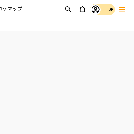
ロケマップ
0P