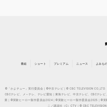
番組
ショート
プレミアム
ニュース
よみも
©「かよチュー」実行委員会｜©中京テレビ｜© CBC TELEVISION C
CBCテレビ、メ～テレ、テレビ愛知｜東海テレビ、中京テレビ、CBCテレビ、メ～テレ、テ
業｜©実験ヒーロー製作委員会2024｜©実験ヒーロー製作委員会2025｜©実験ヒーロー
こ／講談社（C）CTV｜© CBC TELEVISION