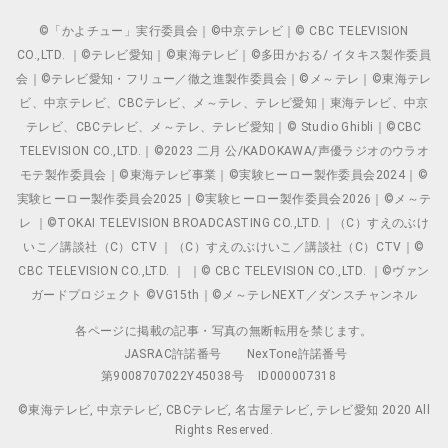
©「かよチュー」実行委員会｜©中京テレビ｜© CBC TELEVISION
CO.,LTD. ｜©テレビ愛知｜©東海テレビ｜©多田かおる/ イタキス製作委員
会｜©テレビ愛知・フリュー／徹之進製作委員会｜©メ～テレ｜©東海テレ
ビ、中京テレビ、CBCテレビ、メ～テレ、テレビ愛知｜東海テレビ、中京
テレビ、CBCテレビ、メ～テレ、テレビ愛知｜© Studio Ghibli｜©CBC
TELEVISION CO.,LTD.｜©2023 二月 公/KADOKAWA/声優ラジオのウラオ
モテ製作委員会｜©東海テレビ事業｜©実験ヒーロー製作委員会2024｜©
実験ヒーロー製作委員会2025｜©実験ヒーロー製作委員会2026｜©メ～テ
レ ｜©TOKAI TELEVISION BROADCASTING CO.,LTD.｜（C）すえのぶけ
いこ／講談社（C）CTV ｜（C）すえのぶけいこ／講談社（C）CTV｜©
CBC TELEVISION CO.,LTD. ｜ ｜© CBC TELEVISION CO.,LTD. ｜©ヴァン
ガードプロジェクト ©VG15th｜©メ～テレNEXT／ダンスチャンネル
各ページに掲載の記事・写真の無断転用を禁じます。
JASRAC許諾番号
NexTone許諾番号
第9008707022Y45038号
ID000007318
©東海テレビ, 中京テレビ, CBCテレビ, 名古屋テレビ, テレビ愛知 2020 All
Rights Reserved.