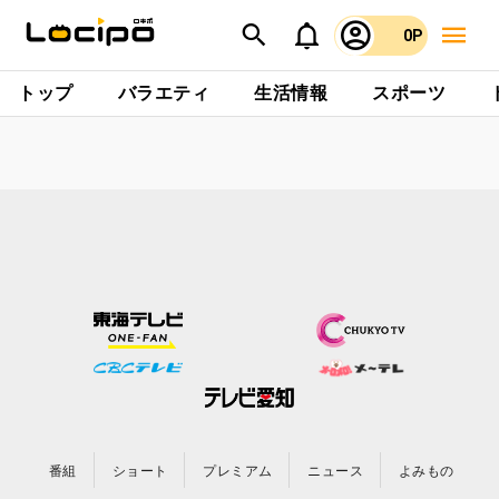
0P
トップ
バラエティ
生活情報
スポーツ
番組
ショート
プレミアム
ニュース
よみもの