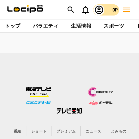
0P
トップ
バラエティ
生活情報
スポーツ
番組
ショート
プレミアム
ニュース
よみもの