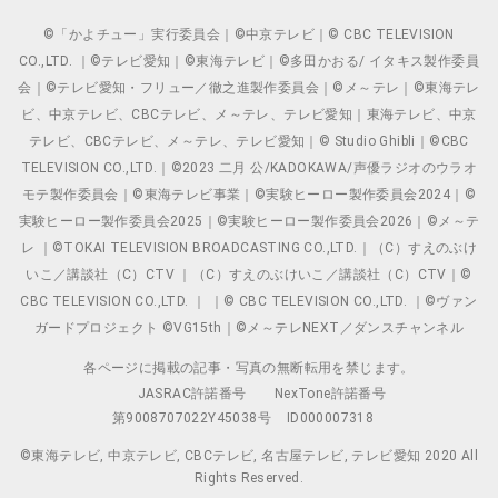
©「かよチュー」実行委員会｜©中京テレビ｜© CBC TELEVISION
CO.,LTD. ｜©テレビ愛知｜©東海テレビ｜©多田かおる/ イタキス製作委員
会｜©テレビ愛知・フリュー／徹之進製作委員会｜©メ～テレ｜©東海テレ
ビ、中京テレビ、CBCテレビ、メ～テレ、テレビ愛知｜東海テレビ、中京
テレビ、CBCテレビ、メ～テレ、テレビ愛知｜© Studio Ghibli｜©CBC
TELEVISION CO.,LTD.｜©2023 二月 公/KADOKAWA/声優ラジオのウラオ
モテ製作委員会｜©東海テレビ事業｜©実験ヒーロー製作委員会2024｜©
実験ヒーロー製作委員会2025｜©実験ヒーロー製作委員会2026｜©メ～テ
レ ｜©TOKAI TELEVISION BROADCASTING CO.,LTD.｜（C）すえのぶけ
いこ／講談社（C）CTV ｜（C）すえのぶけいこ／講談社（C）CTV｜©
CBC TELEVISION CO.,LTD. ｜ ｜© CBC TELEVISION CO.,LTD. ｜©ヴァン
ガードプロジェクト ©VG15th｜©メ～テレNEXT／ダンスチャンネル
各ページに掲載の記事・写真の無断転用を禁じます。
JASRAC許諾番号
NexTone許諾番号
第9008707022Y45038号
ID000007318
©東海テレビ, 中京テレビ, CBCテレビ, 名古屋テレビ, テレビ愛知 2020 All
Rights Reserved.