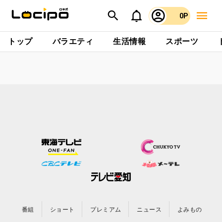
0P
トップ
バラエティ
生活情報
スポーツ
番組
ショート
プレミアム
ニュース
よみもの