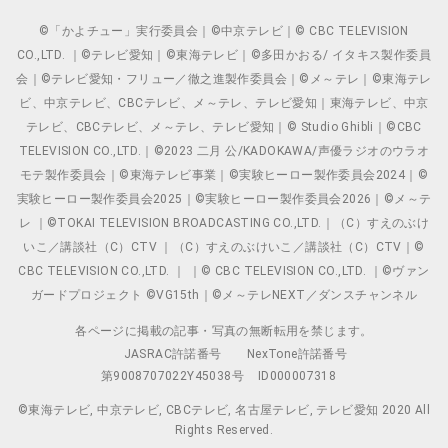
©「かよチュー」実行委員会｜©中京テレビ｜© CBC TELEVISION
CO.,LTD. ｜©テレビ愛知｜©東海テレビ｜©多田かおる/ イタキス製作委員
会｜©テレビ愛知・フリュー／徹之進製作委員会｜©メ～テレ｜©東海テレ
ビ、中京テレビ、CBCテレビ、メ～テレ、テレビ愛知｜東海テレビ、中京
テレビ、CBCテレビ、メ～テレ、テレビ愛知｜© Studio Ghibli｜©CBC
TELEVISION CO.,LTD.｜©2023 二月 公/KADOKAWA/声優ラジオのウラオ
モテ製作委員会｜©東海テレビ事業｜©実験ヒーロー製作委員会2024｜©
実験ヒーロー製作委員会2025｜©実験ヒーロー製作委員会2026｜©メ～テ
レ ｜©TOKAI TELEVISION BROADCASTING CO.,LTD.｜（C）すえのぶけ
いこ／講談社（C）CTV ｜（C）すえのぶけいこ／講談社（C）CTV｜©
CBC TELEVISION CO.,LTD. ｜ ｜© CBC TELEVISION CO.,LTD. ｜©ヴァン
ガードプロジェクト ©VG15th｜©メ～テレNEXT／ダンスチャンネル
各ページに掲載の記事・写真の無断転用を禁じます。
JASRAC許諾番号
NexTone許諾番号
第9008707022Y45038号
ID000007318
©東海テレビ, 中京テレビ, CBCテレビ, 名古屋テレビ, テレビ愛知 2020 All
Rights Reserved.