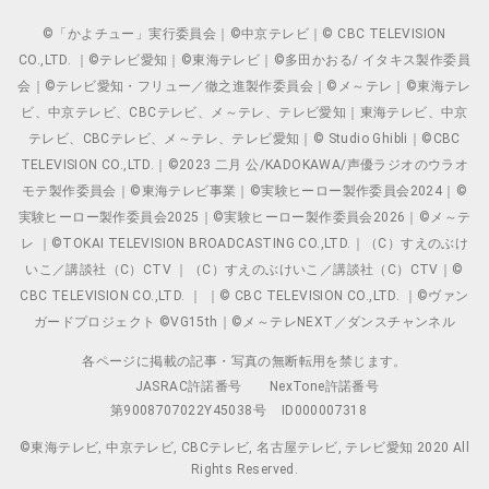
©「かよチュー」実行委員会｜©中京テレビ｜© CBC TELEVISION
CO.,LTD. ｜©テレビ愛知｜©東海テレビ｜©多田かおる/ イタキス製作委員
会｜©テレビ愛知・フリュー／徹之進製作委員会｜©メ～テレ｜©東海テレ
ビ、中京テレビ、CBCテレビ、メ～テレ、テレビ愛知｜東海テレビ、中京
テレビ、CBCテレビ、メ～テレ、テレビ愛知｜© Studio Ghibli｜©CBC
TELEVISION CO.,LTD.｜©2023 二月 公/KADOKAWA/声優ラジオのウラオ
モテ製作委員会｜©東海テレビ事業｜©実験ヒーロー製作委員会2024｜©
実験ヒーロー製作委員会2025｜©実験ヒーロー製作委員会2026｜©メ～テ
レ ｜©TOKAI TELEVISION BROADCASTING CO.,LTD.｜（C）すえのぶけ
いこ／講談社（C）CTV ｜（C）すえのぶけいこ／講談社（C）CTV｜©
CBC TELEVISION CO.,LTD. ｜ ｜© CBC TELEVISION CO.,LTD. ｜©ヴァン
ガードプロジェクト ©VG15th｜©メ～テレNEXT／ダンスチャンネル
各ページに掲載の記事・写真の無断転用を禁じます。
JASRAC許諾番号
NexTone許諾番号
第9008707022Y45038号
ID000007318
©東海テレビ, 中京テレビ, CBCテレビ, 名古屋テレビ, テレビ愛知 2020 All
Rights Reserved.