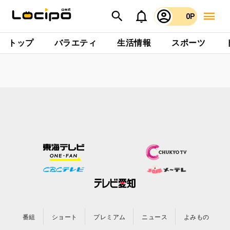
0P
トップ
バラエティ
生活情報
スポーツ
番組
ショート
プレミアム
ニュース
よみもの