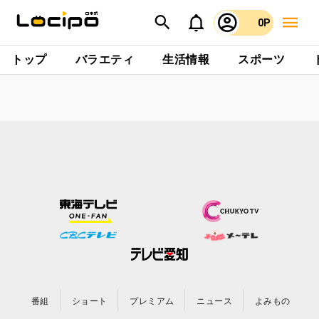
0P
トップ
バラエティ
生活情報
スポーツ
番組
ショート
プレミアム
ニュース
よみもの