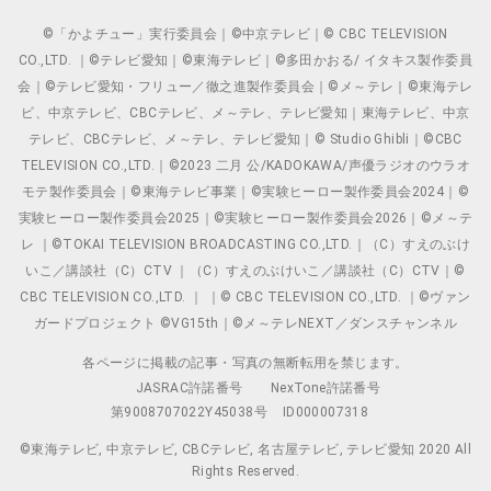
©「かよチュー」実行委員会｜©中京テレビ｜© CBC TELEVISION
CO.,LTD. ｜©テレビ愛知｜©東海テレビ｜©多田かおる/ イタキス製作委員
会｜©テレビ愛知・フリュー／徹之進製作委員会｜©メ～テレ｜©東海テレ
ビ、中京テレビ、CBCテレビ、メ～テレ、テレビ愛知｜東海テレビ、中京
テレビ、CBCテレビ、メ～テレ、テレビ愛知｜© Studio Ghibli｜©CBC
TELEVISION CO.,LTD.｜©2023 二月 公/KADOKAWA/声優ラジオのウラオ
モテ製作委員会｜©東海テレビ事業｜©実験ヒーロー製作委員会2024｜©
実験ヒーロー製作委員会2025｜©実験ヒーロー製作委員会2026｜©メ～テ
レ ｜©TOKAI TELEVISION BROADCASTING CO.,LTD.｜（C）すえのぶけ
いこ／講談社（C）CTV ｜（C）すえのぶけいこ／講談社（C）CTV｜©
CBC TELEVISION CO.,LTD. ｜ ｜© CBC TELEVISION CO.,LTD. ｜©ヴァン
ガードプロジェクト ©VG15th｜©メ～テレNEXT／ダンスチャンネル
各ページに掲載の記事・写真の無断転用を禁じます。
JASRAC許諾番号
NexTone許諾番号
第9008707022Y45038号
ID000007318
©東海テレビ, 中京テレビ, CBCテレビ, 名古屋テレビ, テレビ愛知 2020 All
Rights Reserved.