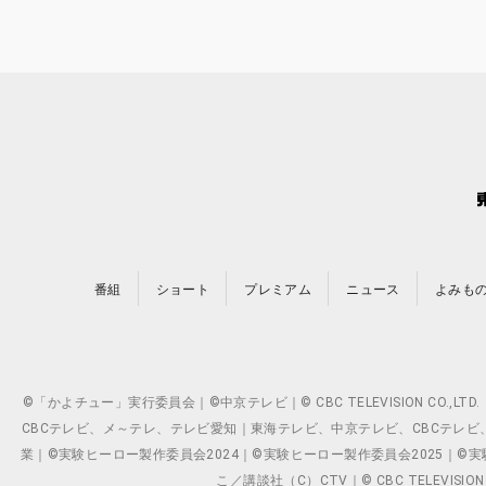
番組
ショート
プレミアム
ニュース
よみも
©「かよチュー」実行委員会｜©中京テレビ｜© CBC TELEVISION C
CBCテレビ、メ～テレ、テレビ愛知｜東海テレビ、中京テレビ、CBCテレビ、メ～テレ、テ
業｜©実験ヒーロー製作委員会2024｜©実験ヒーロー製作委員会2025｜©実験ヒーロー
こ／講談社（C）CTV｜© CBC TELEVISION