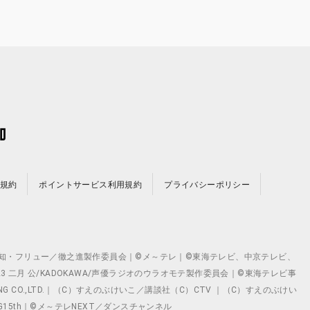
規約
ポイントサービス利用規約
プライバシーポリシー
©テレビ愛知・フリュー／徹之進製作委員会｜©メ～テレ｜©東海テレビ、中京テレビ、
©2023 二月 公/KADOKAWA/声優ラジオのウラオモテ製作委員会｜©東海テレビ事
ING CO.,LTD.｜（C）すえのぶけいこ／講談社（C）CTV ｜（C）すえのぶけい
クト ©VG15th｜©メ～テレNEXT／ダンスチャンネル