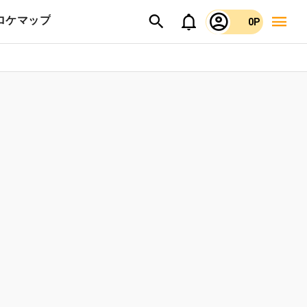
ロケマップ
0P